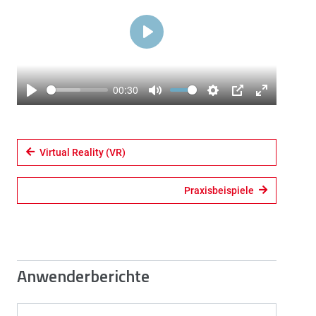
Play
00:30
Play
Mute
Settings
PIP
Enter
fullscreen
Virtual Reality (VR)
Praxisbeispiele
Anwenderberichte