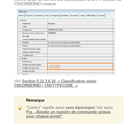
CNSORDERNO correcte.
Voir
Section 5.12.3.6.10, « Classification selon
CNSORDERNO / CNSTYPECODE »
.
Remarque
"Correct" signifie aussi
sans équivoque
! Voir aussi
Fig. „Ajouter un numéro de commande unique
pour chaque projet“
.