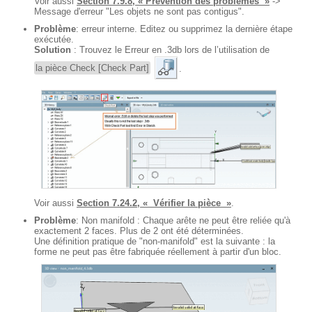
Voir aussi
Section 7.9.8, « Prévention des problèmes »
->
Message d'erreur "Les objets ne sont pas contigus".
Problème
: erreur interne. Editez ou supprimez la dernière étape
exécutée.
Solution
: Trouvez le Erreur en .3db lors de l’utilisation de
la pièce Check [Check Part]
.
Voir aussi
Section 7.24.2, « Vérifier la pièce »
.
Problème
: Non manifold : Chaque arête ne peut être reliée qu'à
exactement 2 faces. Plus de 2 ont été déterminées.
Une définition pratique de "non-manifold" est la suivante : la
forme ne peut pas être fabriquée réellement à partir d'un bloc.