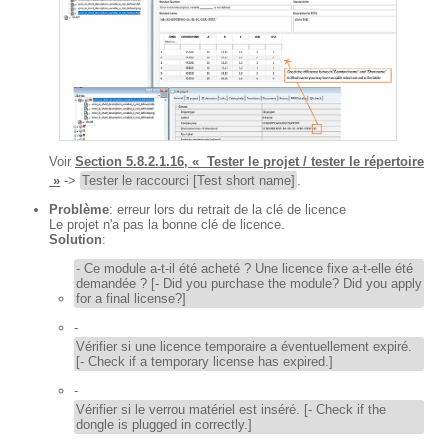
Voir
Section 5.8.2.1.16, « Tester le projet / tester le répertoire
»
->
Tester le raccourci [Test short name]
.
Problème
: erreur lors du retrait de la clé de licence
Le projet n'a pas la bonne clé de licence.
Solution
:
- Ce module a-t-il été acheté ? Une licence fixe a-t-elle été
demandée ? [- Did you purchase the module? Did you apply
for a final license?]
-
Vérifier si une licence temporaire a éventuellement expiré.
[- Check if a temporary license has expired.]
-
Vérifier si le verrou matériel est inséré. [- Check if the
dongle is plugged in correctly.]