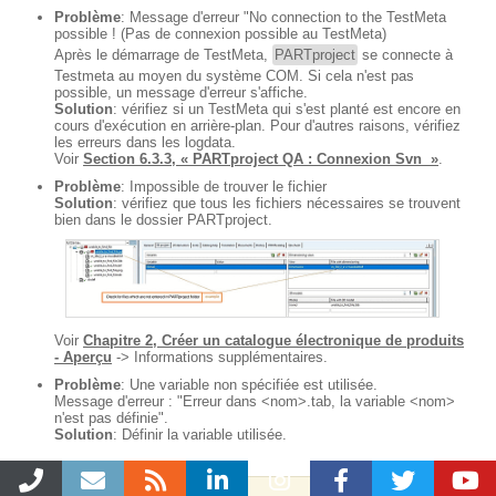
Problème
: Message d'erreur "No connection to the TestMeta
possible ! (Pas de connexion possible au TestMeta)
Après le démarrage de TestMeta,
PARTproject
se connecte à
Testmeta au moyen du système COM. Si cela n'est pas
possible, un message d'erreur s'affiche.
Solution
: vérifiez si un TestMeta qui s'est planté est encore en
cours d'exécution en arrière-plan. Pour d'autres raisons, vérifiez
les erreurs dans les logdata.
Voir
Section 6.3.3, « PARTproject QA : Connexion Svn »
.
Problème
: Impossible de trouver le fichier
Solution
: vérifiez que tous les fichiers nécessaires se trouvent
bien dans le dossier PARTproject.
Voir
Chapitre 2, Créer un catalogue électronique de produits
- Aperçu
-> Informations supplémentaires.
Problème
: Une variable non spécifiée est utilisée.
Message d'erreur : "Erreur dans <nom>.tab, la variable <nom>
n'est pas définie".
Solution
: Définir la variable utilisée.
Remarque