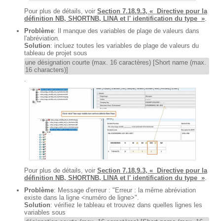
Pour plus de détails, voir
Section 7.18.9.3, « Directive pour la
définition NB, SHORTNB, LINA et l' identification du type »
.
Problème
: Il manque des variables de plage de valeurs dans
l'abréviation.
Solution
: incluez toutes les variables de plage de valeurs du
tableau de projet sous
une désignation courte (max. 16 caractères) [Short name (max.
16 characters)]
.
Pour plus de détails, voir
Section 7.18.9.3, « Directive pour la
définition NB, SHORTNB, LINA et l' identification du type »
.
Problème
: Message d'erreur : "Erreur : la même abréviation
existe dans la ligne <numéro de ligne>".
Solution
: vérifiez le tableau et trouvez dans quelles lignes les
variables sous