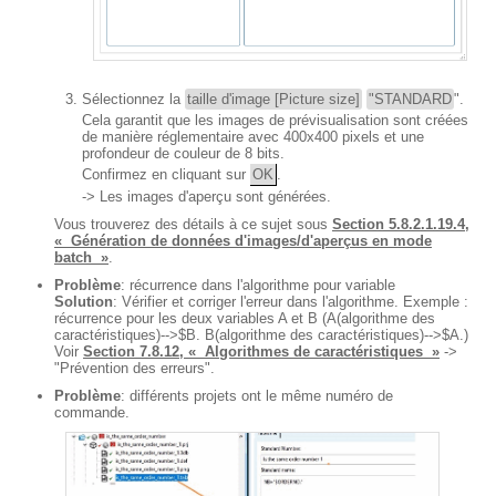
Sélectionnez la
taille d'image [Picture size]
"STANDARD
".
Cela garantit que les images de prévisualisation sont créées
de manière réglementaire avec 400x400 pixels et une
profondeur de couleur de 8 bits.
Confirmez en cliquant sur
OK
.
-> Les images d'aperçu sont générées.
Vous trouverez des détails à ce sujet sous
Section 5.8.2.1.19.4,
« Génération de données d'images/d'aperçus en mode
batch »
.
Problème
: récurrence dans l'algorithme pour variable
Solution
: Vérifier et corriger l'erreur dans l'algorithme. Exemple :
récurrence pour les deux variables A et B (A(algorithme des
caractéristiques)-->$B. B(algorithme des caractéristiques)-->$A.)
Voir
Section 7.8.12, « Algorithmes de caractéristiques »
->
"Prévention des erreurs".
Problème
: différents projets ont le même numéro de
commande.