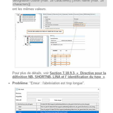
désignation courte (max. 16 caractères) [Short name (max. 16
characters)]
ont les mêmes valeurs.
Pour plus de détails, voir
Section 7.18.9.3, « Directive pour la
définition NB, SHORTNB, LINA et l' identification du type »
.
Problème
: "Erreur : l'abréviation est trop longue".