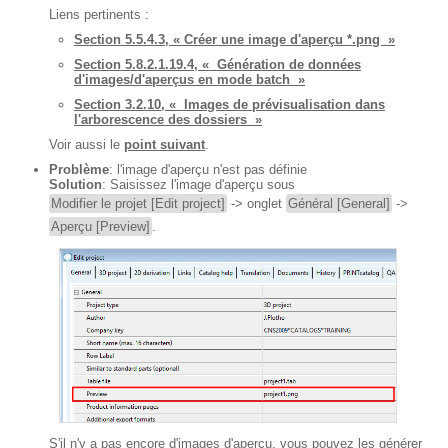
Liens pertinents :
Section 5.5.4.3, « Créer une image d'aperçu *.png »
Section 5.8.2.1.19.4, « Génération de données
d'images/d'aperçus en mode batch »
Section 3.2.10, « Images de prévisualisation dans
l'arborescence des dossiers »
Voir aussi le
point suivant
.
Problème
: l'image d'aperçu n'est pas définie
Solution
: Saisissez l'image d'aperçu sous
Modifier le projet [Edit project]
-> onglet
Général [General]
->
Aperçu [Preview]
.
S'il n'y a pas encore d'images d'aperçu, vous pouvez les générer