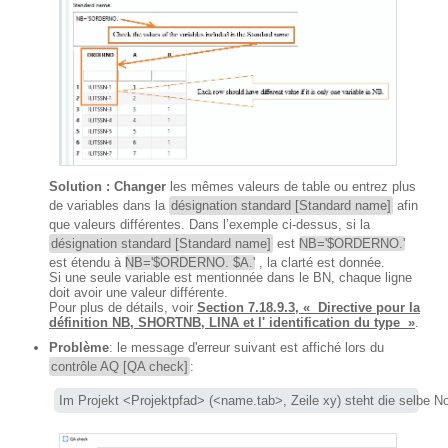
Solution : Changer
les mêmes valeurs de table ou entrez plus
de variables dans la
désignation standard [Standard name]
afin
que valeurs différentes. Dans l’exemple ci-dessus, si la
désignation standard [Standard name]
est
NB='$ORDERNO.'
est étendu à
NB='$ORDERNO. $A.'
, la clarté est donnée.
Si une seule variable est mentionnée dans le BN, chaque ligne
doit avoir une valeur différente.
Pour plus de détails, voir
Section 7.18.9.3, « Directive pour la
définition NB, SHORTNB, LINA et l' identification du type »
.
Problème
: le message d'erreur suivant est affiché lors du
contrôle AQ [QA check]
:
Im Projekt
 <Projektpfad> (<name.tab>, Zeile xy) 
steht die selbe 