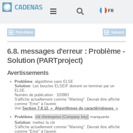
FR
Précédent
Suivant
6.8. messages d'erreur : Problème -
Solution (PARTproject)
Avertissements
Problème
: algorithme sans ELSE
Solution
: Les boucles ELSEIF doivent se terminer par un
ELSE.
Numéro de publication : 103983
S'affiche actuellement comme "Warning". Devrait être affiché
comme "Error" à l'avenir.
Voir
Section 7.8.12, « Algorithmes de caractéristiques »
.
Problème
:
clé d'entreprise [Company key]
manquante
Solution
: mettez la clé
S'affiche actuellement comme "Warning". Devrait être affiché
comme "Error" à l'avenir.