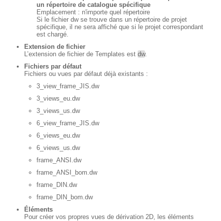
un répertoire de catalogue spécifique
Emplacement : n'importe quel répertoire
Si le fichier dw se trouve dans un répertoire de projet
spécifique, il ne sera affiché que si le projet correspondant
est chargé.
Extension de fichier
L’extension de fichier de Templates est
dw
.
Fichiers par défaut
Fichiers ou vues par défaut déjà existants :
3_view_frame_JIS.dw
3_views_eu.dw
3_views_us.dw
6_view_frame_JIS.dw
6_views_eu.dw
6_views_us.dw
frame_ANSI.dw
frame_ANSI_bom.dw
frame_DIN.dw
frame_DIN_bom.dw
Éléments
Pour créer vos propres vues de dérivation 2D, les éléments