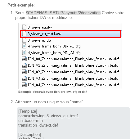
Petit exemple
:
Sous
$CADENAS_SETUP/layouts/2dderivation
Copiez votre
propre fichier DW et modifiez-le.
Exemple d'extrait avec fichiers dw, cfg et dxf
Attribuez un nom unique sous "name".
[Template]

name=drawing_3_views_eu_test1

unitbase=mm

translation=dwtext.def

[Description]
