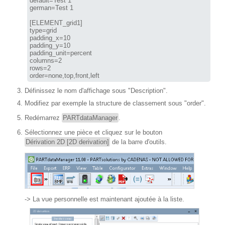
default=Test 1

german=Test 1

[ELEMENT_grid1]

type=grid

padding_x=10

padding_y=10

padding_unit=percent

columns=2

rows=2

order=none,top,front,left
Définissez le nom d'affichage sous "Description".
Modifiez par exemple la structure de classement sous "order".
Redémarrez
PARTdataManager
.
Sélectionnez une pièce et cliquez sur le bouton
Dérivation 2D [2D derivation]
de la barre d'outils.
-> La vue personnelle est maintenant ajoutée à la liste.