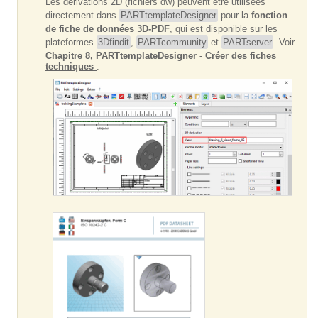
Les dérivations 2D (fichiers dw) peuvent être utilisées
directement dans
PARTtemplateDesigner
pour la
fonction
de fiche de données 3D-PDF
, qui est disponible sur les
plateformes
3Dfindit
,
PARTcommunity
et
PARTserver
. Voir
Chapitre 8, PARTtemplateDesigner - Créer des fiches
techniques
.