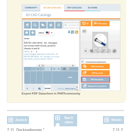
Export PDF Datasheet in PARTcommunity
Nach
Zurück
Weiter
oben
7.11. Dockingfenster "
7.11.2.