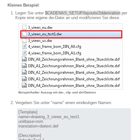
Kleines Beispiel
:
Legen Sie unter
$CADENAS_SETUP/layouts/2dderivation
per
Kopie eine eigene dw-Datei an und modifizieren Sie diese.
Beispielhafter Auszug mit dw-, cfg- und dxf-Dateien
Vergeben Sie unter "name" einen eindeutigen Namen.
[Template]

name=drawing_3_views_eu_test1

unitbase=mm

translation=dwtext.def

[Description]
