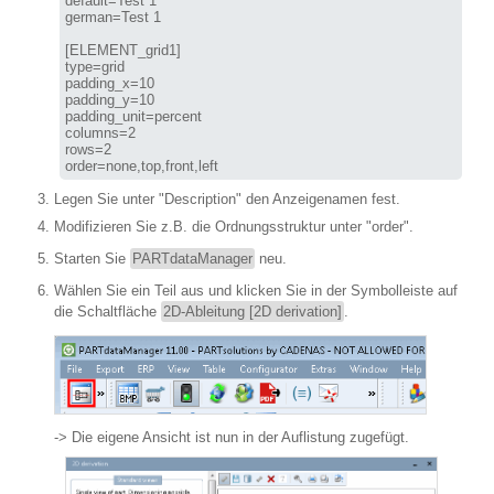
default=Test 1

german=Test 1

[ELEMENT_grid1]

type=grid

padding_x=10

padding_y=10

padding_unit=percent

columns=2

rows=2

order=none,top,front,left
Legen Sie unter "Description" den Anzeigenamen fest.
Modifizieren Sie z.B. die Ordnungsstruktur unter "order".
Starten Sie
PARTdataManager
neu.
Wählen Sie ein Teil aus und klicken Sie in der Symbolleiste auf
die Schaltfläche
2D-Ableitung [2D derivation]
.
-> Die eigene Ansicht ist nun in der Auflistung zugefügt.