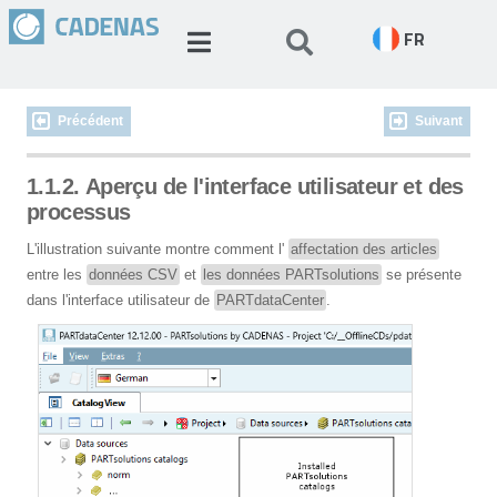
FR
Précédent
Suivant
1.1.2. Aperçu de l'interface utilisateur et des
processus
L'illustration suivante montre comment l'
affectation des articles
entre les
données CSV
et
les données PARTsolutions
se présente
dans l'interface utilisateur de
PARTdataCenter
.