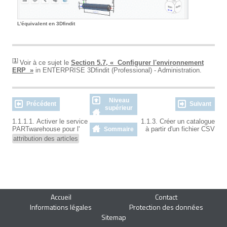
L'équivalent en 3Dfindit
[
1
]
Voir à ce sujet le
Section 5.7, « Configurer l'environnement
ERP »
in ENTERPRISE 3Dfindit (Professional) - Administration.
Niveau
Précédent
Suivant
supérieur
1.1.1.1. Activer le service
1.1.3. Créer un catalogue
PARTwarehouse pour l'
à partir d'un fichier CSV
Sommaire
attribution des articles
Accueil
Contact
Informations légales
Protection des données
Sitemap