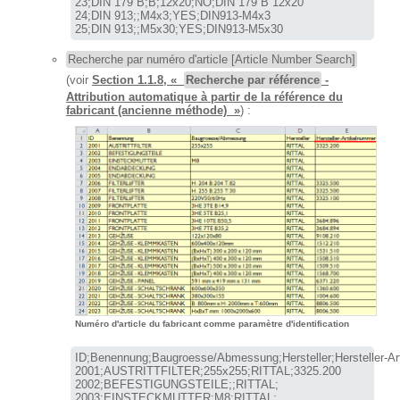
23;DIN 179 B;B;12x20;NO;DIN 179 B 12x20

24;DIN 913;;M4x3;YES;DIN913-M4x3

25;DIN 913;;M5x30;YES;DIN913-M5x30
Recherche par numéro d'article [Article Number Search]
(voir
Section 1.1.8, «
Recherche par référence
-
Attribution automatique à partir de la référence du
fabricant (ancienne méthode) »
) :
Numéro d'article du fabricant comme paramètre d'identification
ID;Benennung;Baugroesse/Abmessung;Hersteller;Hersteller-Ar
2001;AUSTRITTFILTER;255x255;RITTAL;3325.200

2002;BEFESTIGUNGSTEILE;;RITTAL;

2003;EINSTECKMUTTER;M8;RITTAL;
