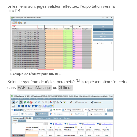
Si les liens sont jugés valides, effectuez l'exportation vers la
LinkDB.
Exemple de résultat pour DIN 913
[
1
]
Selon le système de règles paramétré.
la représentation s'effectue
dans
PARTdataManager
ou
3Dfindit
.