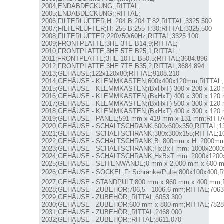
2004;ENDABDECKUNG;;RITTAL;

2005;ENDABDECKUNG;;RITTAL;

2006;FILTERLÜFTER;H: 204 B:204 T:82;RITTAL;3325.500

2007;FILTERLÜFTER;H: 255 B:255 T:30;RITTAL;3325.500

2008;FILTERLÜFTER;220V50/60Hz;RITTAL;3325.100

2009;FRONTPLATTE;3HE 3TE B14,9;RITTAL;

2010;FRONTPLATTE;3HE 5TE B25,1;RITTAL;

2011;FRONTPLATTE;3HE 10TE B50,5;RITTAL;3684.896

2012;FRONTPLATTE;3HE 7TE B35,2;RITTAL;3684.894

2013;GEHÄUSE;122x120x80;RITTAL;9108.210

2014;GEHÄUSE - KLEMMKASTEN;600x400x120mm;RITTAL;1
2015;GEHÄUSE - KLEMMKASTEN;(BxHxT) 300 x 200 x 120 m
2016;GEHÄUSE - KLEMMKASTEN;(BxHxT) 400 x 300 x 120 m
2017;GEHÄUSE - KLEMMKASTEN;(BxHxT) 500 x 300 x 120 m
2018;GEHÄUSE - KLEMMKASTEN;(BxHxT) 400 x 300 x 120 m
2019;GEHÄUSE - PANEL;591 mm x 419 mm x 131 mm;RITTAL
2020;GEHÄUSE - SCHALTSCHRANK;600x600x350;RITTAL;13
2021;GEHÄUSE - SCHALTSCHRANK;380x300x155;RITTAL;10
2022;GEHÄUSE - SCHALTSCHRANK;B: 800mm x H: 2000mm x
2023;GEHÄUSE - SCHALTSCHRANK;HxBxT mm: 1000x2000x6
2024;GEHÄUSE - SCHALTSCHRANK;HxBxT mm: 2000x1200x6
2025;GEHÄUSE - SEITENWÄNDE;0 mm x 2.000 mm x 600 mm
2026;GEHÄUSE - SOCKEL;Fr Schränke/Pulte:800x100x400;RI
2027;GEHÄUSE - STANDPULT;800 mm x 960 mm x 400 mm;RI
2028;GEHÄUSE - ZUBEHÖR;706,5 - 1006,6 mm;RITTAL;7063.
2029;GEHÄUSE - ZUBEHÖR;;RITTAL;6053.300

2030;GEHÄUSE - ZUBEHÖR;600 mm x 800 mm;RITTAL;7828.
2031;GEHÄUSE - ZUBEHÖR;;RITTAL;2468.000

2032;GEHÄUSE - ZUBEHÖR;;RITTAL;8611.070
