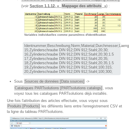
(voir
Section 1.1.12, «
Mappage des attributs
»
) :
Variables individuelles comme paramètres d'identification
Identnummer;Beschreibung;Norm;Material;Durchmesser;Laeng
15;Zylinderschraube DIN 912;DIN 912;Stahl;20;30;

16;Zylinderschraube DIN 912;DIN 912;Stahl;20;30;1.5

17;Zylinderschraube DIN 912;DIN 912;Stahl;20;35;

18;Zylinderschraube DIN 912;DIN 912;Stahl;20;35;1.5

19;Zylinderschraube DIN 912;DIN 912;Stahl;100;315;

20;Zylinderschraube DIN 912;DIN 912;Stahl;100;300;
Sous
Sources de données [Data sources]
->
Catalogues PARTsolutions [PARTsolutions catalogs]
, vous
voyez tous les catalogues PARTsolutions déjà installés.
Une fois l'attribution des articles effectuée, vous voyez sous
Produits [Products]
les différents liens entre l'enregistrement CSV et
la ligne du tableau PARTsolutions.