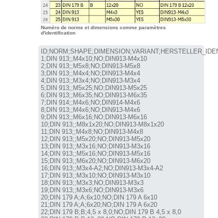
Numéro de norme et dimensions comme paramètres
d'identification
ID;NORM;SHAPE;DIMENSION;VARIANT;HERSTELLER_IDEN
1;DIN 913;;M4x10;NO;DIN913-M4x10

2;DIN 913;;M5x8;NO;DIN913-M5x8

3;DIN 913;;M4x4;NO;DIN913-M4x4

4;DIN 913;;M3x4;NO;DIN913-M3x4

5;DIN 913;;M5x25;NO;DIN913-M5x25

6;DIN 913;;M6x35;NO;DIN913-M6x35

7;DIN 914;;M4x6;NO;DIN914-M4x6

8;DIN 913;;M4x6;NO;DIN913-M4x6

9;DIN 913;;M6x16;NO;DIN913-M6x16

10;DIN 913;;M8x1x20;NO;DIN913-M8x1x20

11;DIN 913;;M4x8;NO;DIN913-M4x8

12;DIN 913;;M5x20;NO;DIN913-M5x20

13;DIN 913;;M3x16;NO;DIN913-M3x16

14;DIN 913;;M5x16;NO;DIN913-M5x16

15;DIN 913;;M6x20;NO;DIN913-M6x20

16;DIN 913;;M3x4-A2;NO;DIN913-M3x4-A2

17;DIN 913;;M3x10;NO;DIN913-M3x10

18;DIN 913;;M3x3;NO;DIN913-M3x3

19;DIN 913;;M3x6;NO;DIN913-M3x6

20;DIN 179 A;A;6x10;NO;DIN 179 A 6x10

21;DIN 179 A;A;6x20;NO;DIN 179 A 6x20

22;DIN 179 B;B;4,5 x 8,0;NO;DIN 179 B 4,5 x 8,0
