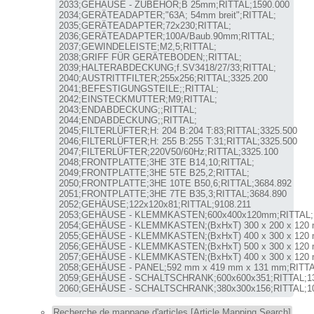
2033;GEHÄUSE - ZUBEHÖR;B 25mm;RITTAL;1590.000

2034;GERÄTEADAPTER;"63A; 54mm breit";RITTAL;

2035;GERÄTEADAPTER;72x230;RITTAL;

2036;GERÄTEADAPTER;100A/Baub.90mm;RITTAL;

2037;GEWINDELEISTE;M2,5;RITTAL;

2038;GRIFF FÜR GERÄTEBODEN;;RITTAL;

2039;HALTERABDECKUNG;f.SV3418/27/33;RITTAL;

2040;AUSTRITTFILTER;255x256;RITTAL;3325.200

2041;BEFESTIGUNGSTEILE;;RITTAL;

2042;EINSTECKMUTTER;M9;RITTAL;

2043;ENDABDECKUNG;;RITTAL;

2044;ENDABDECKUNG;;RITTAL;

2045;FILTERLÜFTER;H: 204 B:204 T:83;RITTAL;3325.500

2046;FILTERLÜFTER;H: 255 B:255 T:31;RITTAL;3325.500

2047;FILTERLÜFTER;220V50/60Hz;RITTAL;3325.100

2048;FRONTPLATTE;3HE 3TE B14,10;RITTAL;

2049;FRONTPLATTE;3HE 5TE B25,2;RITTAL;

2050;FRONTPLATTE;3HE 10TE B50,6;RITTAL;3684.892

2051;FRONTPLATTE;3HE 7TE B35,3;RITTAL;3684.890

2052;GEHÄUSE;122x120x81;RITTAL;9108.211

2053;GEHÄUSE - KLEMMKASTEN;600x400x120mm;RITTAL;1
2054;GEHÄUSE - KLEMMKASTEN;(BxHxT) 300 x 200 x 120 m
2055;GEHÄUSE - KLEMMKASTEN;(BxHxT) 400 x 300 x 120 m
2056;GEHÄUSE - KLEMMKASTEN;(BxHxT) 500 x 300 x 120 m
2057;GEHÄUSE - KLEMMKASTEN;(BxHxT) 400 x 300 x 120 m
2058;GEHÄUSE - PANEL;592 mm x 419 mm x 131 mm;RITTAL
2059;GEHÄUSE - SCHALTSCHRANK;600x600x351;RITTAL;13
2060;GEHÄUSE - SCHALTSCHRANK;380x300x156;RITTAL;10
Recherche de mappage d'articles [Article Mapping Search]