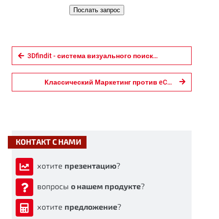
Послать запрос
3Dfindit - система визуального поиска в 3D
Классический Маркетинг против eCATALOGsolutions
КОНТАКТ С НАМИ
хотите
презентацию
?
вопросы
о нашем продукте
?
хотите
предложение
?