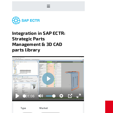
Integration in SAP ECTR:
Strategic Parts
Management & 3D CAD
parts library
Play
01:06
Play
Mute
Settings
PIP
Enter
fullscreen
Type
Market