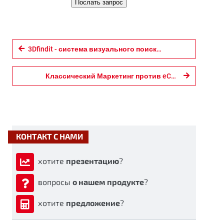
Послать запрос
3Dfindit - система визуального поиска в 3D
Классический Маркетинг против eCATALOGsolutions
КОНТАКТ С НАМИ
хотите
презентацию
?
вопросы
о нашем продукте
?
хотите
предложение
?