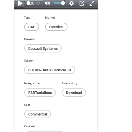
00:47
Play
Mute
Settings
PIP
Enter
fullscreen
Type
Market
CAE
Electrical
Provider
Dassault Systèmes
System
SOLIDWORKS Electrical 3D
Integration
Availability
PARTsolutions
Download
Cost
Commercial
Content