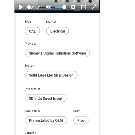
01:31
Play
Mute
Settings
PIP
Enter
fullscreen
Type
Market
CAE
Electrical
Provider
Siemens Digital Industries Software
System
Solid Edge Electrical Design
Integration
3Dfindit Direct Insert
Availability
Cost
Pre-installed by OEM
Free
Content