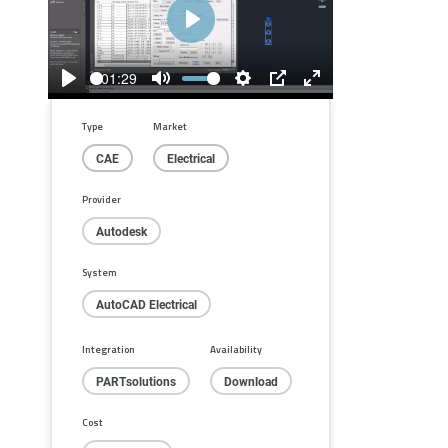
Play
01:29
Play
Mute
Settings
PIP
Enter
fullscreen
Type
Market
CAE
Electrical
Provider
Autodesk
System
AutoCAD Electrical
Integration
Availability
PARTsolutions
Download
Cost