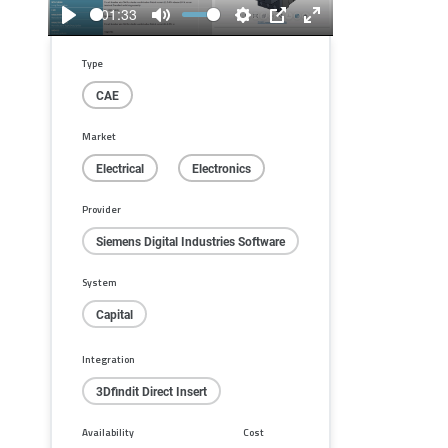
01:33
Play
Mute
Settings
PIP
Enter
fullscreen
Type
CAE
Market
Electrical
Electronics
Provider
Siemens Digital Industries Software
System
Capital
Integration
3Dfindit Direct Insert
Availability
Cost