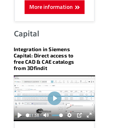
More information
Integration in Siemens
Capital: Direct access to
free CAD & CAE catalogs
from 3Dfindit
Play
01:58
Play
Mute
Settings
PIP
Enter
fullscreen