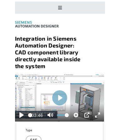
Integration in Siemens
Automation Designer:
CAD component library
directly available inside
the system
Play
03:46
Play
Mute
Settings
PIP
Enter
fullscreen
Type