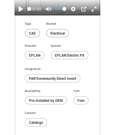
03:00
Play
Mute
Settings
PIP
Enter
fullscreen
Type
Market
CAE
Electrical
Provider
System
EPLAN
EPLAN Electric P8
Integration
PARTcommunity Direct Insert
Availability
Cost
Pre-installed by OEM
Free
Content
Catalogs