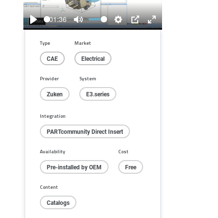
Play
01:36
Play
Mute
Settings
PIP
Enter
fullscreen
Type
Market
CAE
Electrical
Provider
System
Zuken
E3.series
Integration
PARTcommunity Direct Insert
Availability
Cost
Pre-installed by OEM
Free
Content
Catalogs