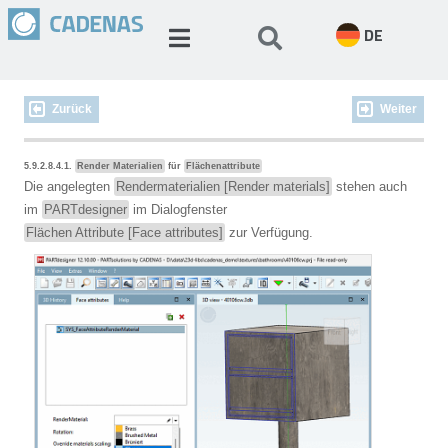
DE
Zurück
Weiter
5.9.2.8.4.1.
Render Materialien
für
Flächenattribute
Die angelegten
Rendermaterialien [Render materials]
stehen auch
im
PARTdesigner
im Dialogfenster
Flächen Attribute [Face attributes]
zur Verfügung.