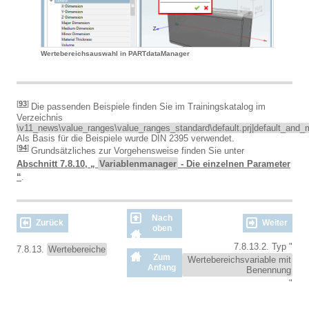
Wertebereichsauswahl in PARTdataManager
[
93
]
Die passenden Beispiele finden Sie im Trainingskatalog im
Verzeichnis
\v11_news\value_ranges\value_ranges_standard\default.prj|default_and_max.
Als Basis für die Beispiele wurde DIN 2395 verwendet.
[
94
]
Grundsätzliches zur Vorgehensweise finden Sie unter
Abschnitt 7.8.10, „
Variablenmanager
- Die einzelnen Parameter
“
.
Nach
Zurück
Weiter
oben
7.8.13.2. Typ "
7.8.13.
Wertebereiche
Zum
Wertebereichsvariable mit
Anfang
Benennung
"