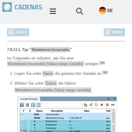
DE
Zurück
Weiter
7.8.13.1.
Typ "
Wertebereichsvariable
"
Im Folgenden ist erläutert, wie Sie eine
[
93
]
Wertebereichsvariable [Value range variable]
anlegen.
[
94
]
Legen Sie unter
Name
die gewünschte Variable an.
Wählen Sie unter
Status
die Option
Wertebereichsvariable [Value range variable]
.