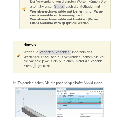
Bei Verwendung von diskreten Werten können Sie
alternativ unter
Status
auch die Methoden mit
Wertebereichsvariable mit Benennung [Value
range variable with naming]
und
Wertebereichsvariable mit Grafiken [Value
range variable with graphics]
wählen.
Hinweis
Wenn Sie
Variablen [Variables]
innerhalb des
Wertebereichsausdrucks
verwenden, setzen Sie vor
die Variable jeweils ein
$
-Zeichen, hinter die Variable
einen „
.
“ (Punkt)!
Im Folgenden sehen Sie ein paar beispielhafte Abbildungen.