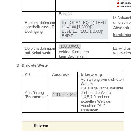
Beispiel:
In Abhängi
unterschie
Bereichsdefinition
IF( FORM1 .EQ. 1) THEN 

innerhalb einer IF-
L1 ='
100,[1:6000]
'

Abschnitt 
Bedingung
ELSE L1 ='
100,[1:2000]
'

kombinier
ENDIF
[100:300/50]
Bereichsdefinition
Es wird ei
eckige
Klammern
mit Schrittweite
von 50 fes
kein
Backslash!
Diskrete Werte
Art
Ausdruck
Erläuterung
Aufzählung von diskreten
Werten
Die ausgewählte Variable
Aufzählung
darf nur die Werte
1,3,5,7,9,$A2.
[Enumeration]
1,3,5,7,9 und den
aktuellen Wert der
Variablen "A2"
annehmen.
Hinweis