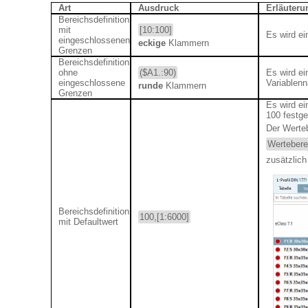
Art
Ausdruck
Erläuteru
Bereichsdefinition
mit
[10:100]
Es wird ei
eingeschlossenen
eckige
Klammern
Grenzen
Bereichsdefinition
ohne
($A1.:90)
Es wird ei
eingeschlossene
Variablenn
runde
Klammern
Grenzen
Es wird ei
100 festge
Der Werteb
Wertebere
zusätzlich
Bereichsdefinition
100,[1:6000]
mit Defaultwert