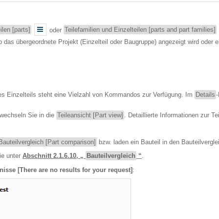
ilen [parts]
oder
Teilefamilien und Einzelteilen [parts and part families]
. Ob das übergeordnete Projekt (Einzelteil oder Baugruppe) angezeigt wird ode
nes Einzelteils steht eine Vielzahl von Kommandos zur Verfügung. Im
Details
wechseln Sie in die
Teileansicht [Part view]
. Detaillierte Informationen zur Te
Bauteilvergleich [Part comparison]
bzw. laden ein Bauteil in den Bauteilvergle
ie unter
Abschnitt 2.1.6.10, „
Bauteilvergleich
“
.
nisse [There are no results for your request]
: