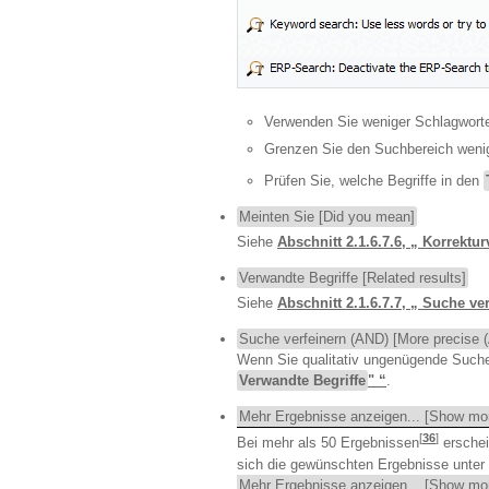
Verwenden Sie weniger Schlagworte
Grenzen Sie den Suchbereich wenig
Prüfen Sie, welche Begriffe in den
Meinten Sie [Did you mean]
Siehe
Abschnitt 2.1.6.7.6, „ Korrektur
Verwandte Begriffe [Related results]
Siehe
Abschnitt 2.1.6.7.7, „ Suche ver
Suche verfeinern (AND) [More precise 
Wenn Sie qualitativ ungenügende Suche
Verwandte Begriffe
" “
.
Mehr Ergebnisse anzeigen... [Show more
[
36
]
Bei mehr als 50 Ergebnissen
erschei
sich die gewünschten Ergebnisse unter
Mehr Ergebnisse anzeigen... [Show more