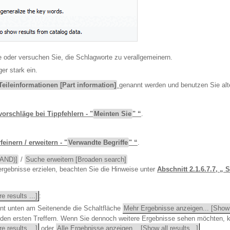
 oder versuchen Sie, die Schlagworte zu verallgemeinern.
er stark ein.
Teileinformationen [Part information]
genannt werden und benutzen Sie alte
vorschläge bei Tippfehlern - "
Meinten Sie
" “
.
feinern / erweitern - "
Verwandte Begriffe
" “
.
(AND)]
/
Suche erweitern [Broaden search]
rgebnisse erzielen, beachten Sie die Hinweise unter
Abschnitt 2.1.6.7.7, „ S
 results ...]
:
nt unten am Seitenende die Schaltfläche
Mehr Ergebnisse anzeigen... [Show 
 den ersten Treffern. Wenn Sie dennoch weitere Ergebnisse sehen möchten, k
 results ...]
oder
Alle Ergebnisse anzeigen... [Show all results...]
.