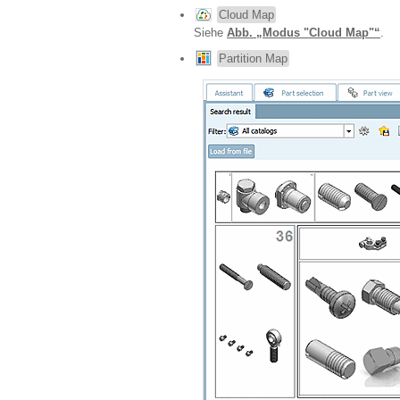
Cloud Map
Siehe
Abb. „Modus "Cloud Map"“
.
Partition Map