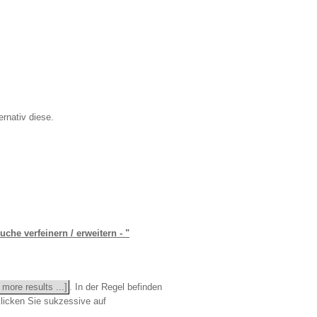
rnativ diese.
uche verfeinern / erweitern - "
more results ...]
. In der Regel befinden
licken Sie sukzessive auf