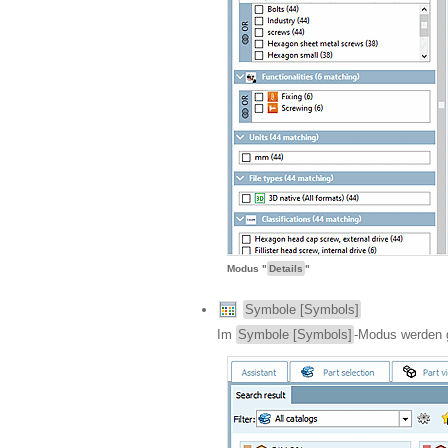
Modus "
Details
"
Symbole [Symbols]
Im
Symbole [Symbols]
-Modus werden g