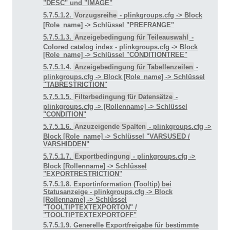
"DESC" und "IMAGE"
5.7.5.1.2.
Vorzugsreihe
- plinkgroups.cfg -> Block
[Role_name] -> Schlüssel "PREFRANGE"
5.7.5.1.3.
Anzeigebedingung für Teileauswahl
-
Colored catalog index - plinkgroups.cfg -> Block
[Role_name] -> Schlüssel "CONDITIONTREE"
5.7.5.1.4.
Anzeigebedingung für Tabellenzeilen
-
plinkgroups.cfg -> Block [Role_name] -> Schlüssel
"TABRESTRICTION"
5.7.5.1.5.
Filterbedingung für Datensätze
-
plinkgroups.cfg -> [Rollenname] -> Schlüssel
"CONDITION"
5.7.5.1.6.
Anzuzeigende Spalten
- plinkgroups.cfg ->
Block [Role_name] -> Schlüssel "VARSUSED /
VARSHIDDEN"
5.7.5.1.7.
Exportbedingung
- plinkgroups.cfg ->
Block [Rollenname] -> Schlüssel
"EXPORTRESTRICTION"
5.7.5.1.8. Exportinformation (Tooltip) bei
Statusanzeige - plinkgroups.cfg -> Block
[Rollenname] -> Schlüssel
"TOOLTIPTEXTEXPORTON" /
"TOOLTIPTEXTEXPORTOFF"
5.7.5.1.9. Generelle Exportfreigabe für bestimmte