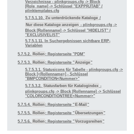
Verzeichnisse - plinkgroups.cfg -> Block
[Role_name] -> Schlüssel "EXPPRJTAB" /
plinktemplates.cfg
5.7.5.1.10.
Zu unterdrückende Kataloge
/
Nur diese Kataloge anzeigen
- plinkgroups.cfg ->
Block [Rollenname] -> Schlüssel "HIDELIST" /
"EXCLUSIVELIST"
5.7.5.1.11. In Suchergebnissen sichtbare ERP-
Variablen
5.7.5.2.
Rollen
: Registerseite "PDM"
5.7.5.3.
Rollen
: Registerseite "
Anzeige
"
5.7.5.3.1. Statusicons für Tabelle - plinkgroups.cfg ->
Block [<Rollenname>] - Schlüssel
"BMPCONDITION<Nummer>"
5.7.5.3.2.
Statusfarben für Katalogindex
-
plinkgroups.cfg -> Block [Rollenname] -> Schlüssel
"COLORCONDITIONTREE<Nummer>"
5.7.5.4.
Rollen
: Registerseite "
E-Mail
"
5.7.5.5.
Rollen
: Registerseite "
Übersetzungen
"
5.7.5.6.
Rollen
: Registerseite "
Vorzugsreihen
"