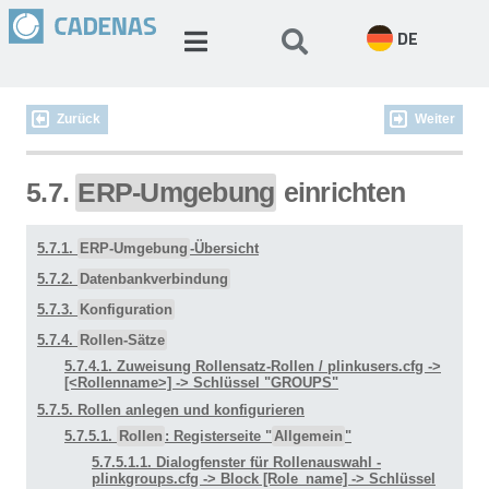
DE
Zurück
Weiter
5.7.
ERP-Umgebung
einrichten
5.7.1.
ERP-Umgebung
-Übersicht
5.7.2.
Datenbankverbindung
5.7.3.
Konfiguration
5.7.4.
Rollen-Sätze
5.7.4.1. Zuweisung Rollensatz-Rollen / plinkusers.cfg ->
[<Rollenname>] -> Schlüssel "GROUPS"
5.7.5. Rollen anlegen und konfigurieren
5.7.5.1.
Rollen
: Registerseite "
Allgemein
"
5.7.5.1.1. Dialogfenster für Rollenauswahl -
plinkgroups.cfg -> Block [Role_name] -> Schlüssel