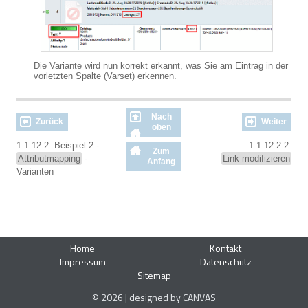
Die Variante wird nun korrekt erkannt, was Sie am Eintrag in der
vorletzten Spalte (Varset) erkennen.
Nach
Zurück
Weiter
oben
1.1.12.2. Beispiel 2 -
1.1.12.2.2.
Zum
Attributmapping
-
Link modifizieren
Anfang
Varianten
Home
Kontakt
Impressum
Datenschutz
Sitemap
© 2026 | designed by CANVAS