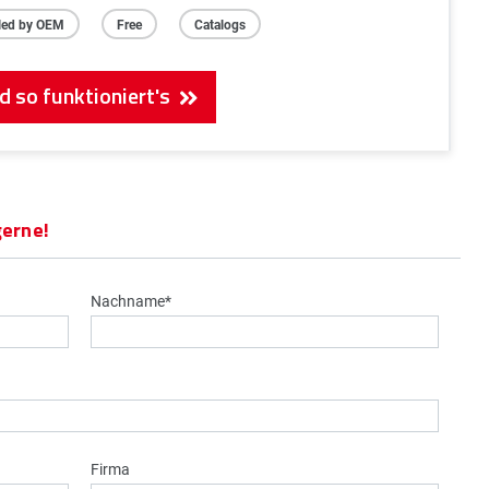
lled by OEM
Free
Catalogs
d so funktioniert's
gerne!
Nachname*
Firma