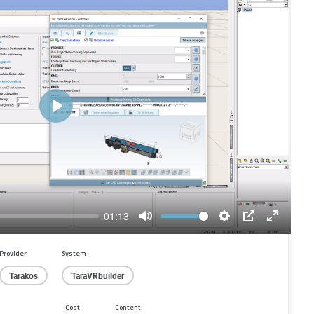
Play
01:13
Mute
Settings
PIP
Enter
fullscree
Provider
System
Tarakos
TaraVRbuilder
Cost
Content