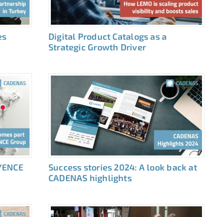
es
Digital Product Catalogs as a
Strategic Growth Driver
YENCE
Success stories 2024: A look back at
CADENAS highlights