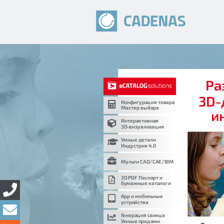
Ра
3D-
Конфигурация товара
Мастер выбора
и
Интерактивная
3D-визуализация
Умные детали
Индустрия 4.0
Мульти CAD/CAE/BIM
3D PDF Паспорт и
бумажные каталоги
App и мобильные
устройства
Генерация свинца
Умные продажи