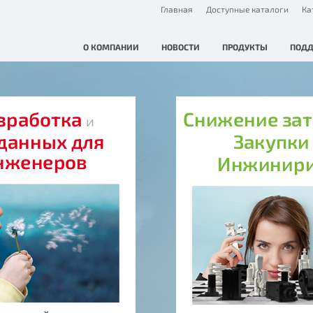
Главная
Доступные каталоги
Ка
О КОМПАНИИ
НОВОСТИ
ПРОДУКТЫ
ПОД
зработка
Снижение за
и
данных для
Закупк
нженеров
Инжинир