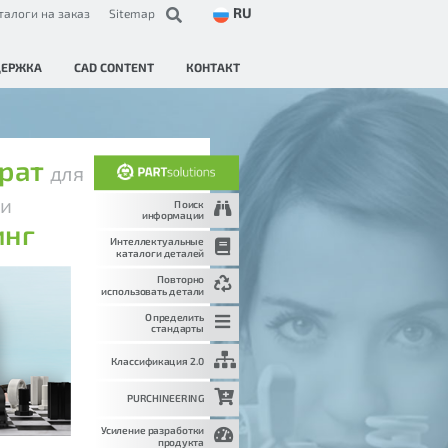
RU
талоги на заказ
Sitemap
ДЕРЖКА
CAD CONTENT
КОНТАКТ
трат
для
и
и
Поиск
информации
инг
Интеллектуальные
каталоги деталей
Повторно
использовать детали
Определить
стандарты
Классификация 2.0
PURCHINEERING
Усиление разработки
продукта