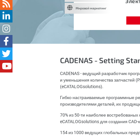
Элек
Мировой маркетинг
CADENAS - Setting Sta
CADENAS - ведущий разработчик прогр
и уменьшения количества запчастей (PA
(eCATALOGsolutions).
Гибко настраиваемые программные ре
производителями деталей, их продукц
70% из 50-ти наиболее востребованы
eCATALOGsolutions для создания CAD-к
154 из 1000 ведущих глобальных пред