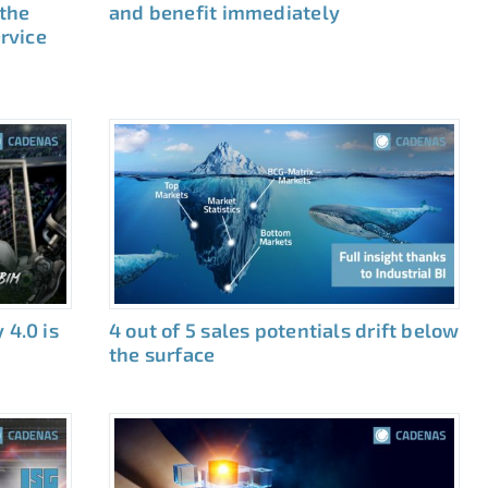
 the
and benefit immediately
ervice
 4.0 is
4 out of 5 sales potentials drift below
the surface