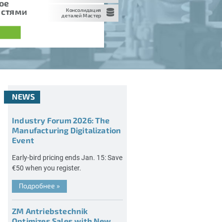
ое
астями
Консолидация
деталей Мастер
NEWS
Industry Forum 2026: The
Manufacturing Digitalization
Event
Early-bird pricing ends Jan. 15: Save
€50 when you register.
Подробнее
»
ZM Antriebstechnik
Optimizes Sales with New