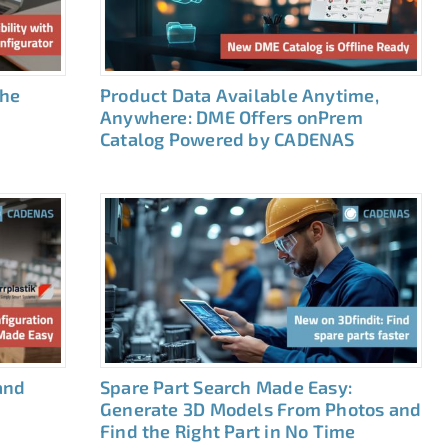
the
Product Data Available Anytime,
Anywhere: DME Offers onPrem
Catalog Powered by CADENAS
and
Spare Part Search Made Easy:
Generate 3D Models From Photos and
Find the Right Part in No Time