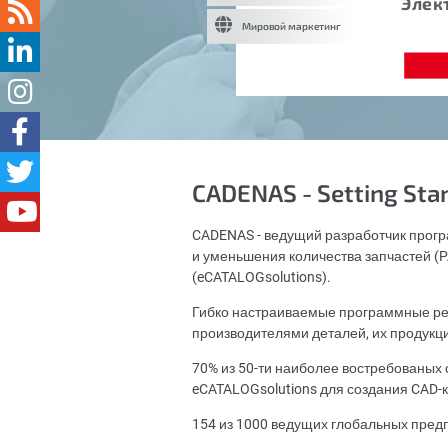
Элек
Мировой маркетинг
CADENAS - Setting Sta
CADENAS - ведущий разработчик прогр
и уменьшения количества запчастей (PA
(eCATALOGsolutions).
Гибко настраиваемые программные ре
производителями деталей, их продукц
70% из 50-ти наиболее востребованы
eCATALOGsolutions для создания CAD-к
154 из 1000 ведущих глобальных пред