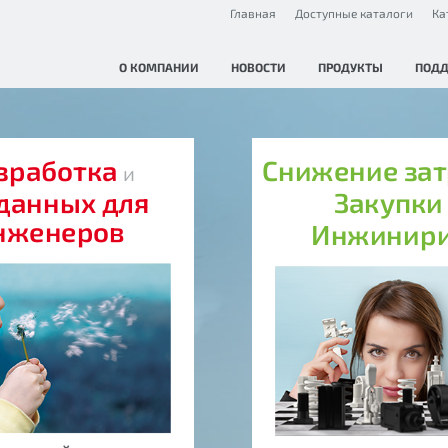
Главная
Доступные каталоги
Ка
О КОМПАНИИ
НОВОСТИ
ПРОДУКТЫ
ПОД
зработка
Снижение за
и
данных для
Закупк
нженеров
Инжинир