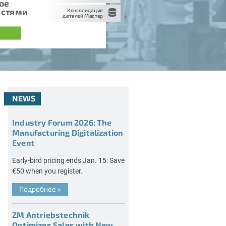
ое
астями
Консолидация
деталей Мастер
NEWS
Industry Forum 2026: The
Manufacturing Digitalization
Event
Early-bird pricing ends Jan. 15: Save
€50 when you register.
Подробнее
»
ZM Antriebstechnik
Optimizes Sales with New