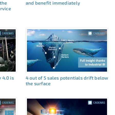
 the
and benefit immediately
ervice
 4.0 is
4 out of 5 sales potentials drift below
the surface