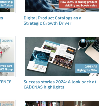
es
Digital Product Catalogs as a
Strategic Growth Driver
YENCE
Success stories 2024: A look back at
CADENAS highlights