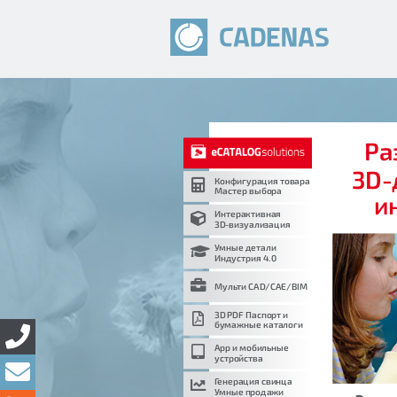
Ра
3D-
Конфигурация товара
Мастер выбора
и
Интерактивная
3D-визуализация
Умные детали
Индустрия 4.0
Мульти CAD/CAE/BIM
3D PDF Паспорт и
бумажные каталоги
App и мобильные
устройства
Генерация свинца
Умные продажи