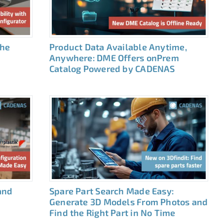
the
Product Data Available Anytime,
Anywhere: DME Offers onPrem
Catalog Powered by CADENAS
and
Spare Part Search Made Easy:
Generate 3D Models From Photos and
Find the Right Part in No Time