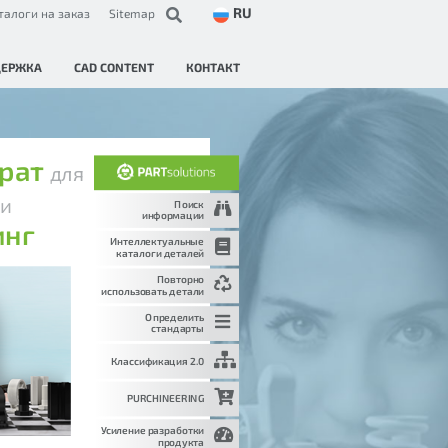
RU
талоги на заказ
Sitemap
ДЕРЖКА
CAD CONTENT
КОНТАКТ
трат
для
и
и
Поиск
информации
инг
Интеллектуальные
каталоги деталей
Повторно
использовать детали
Определить
стандарты
Классификация 2.0
PURCHINEERING
Усиление разработки
продукта