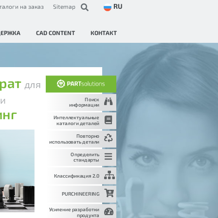
RU
талоги на заказ
Sitemap
ДЕРЖКА
CAD CONTENT
КОНТАКТ
трат
для
и
и
Поиск
информации
инг
Интеллектуальные
каталоги деталей
Повторно
использовать детали
Определить
стандарты
Классификация 2.0
PURCHINEERING
Усиление разработки
продукта