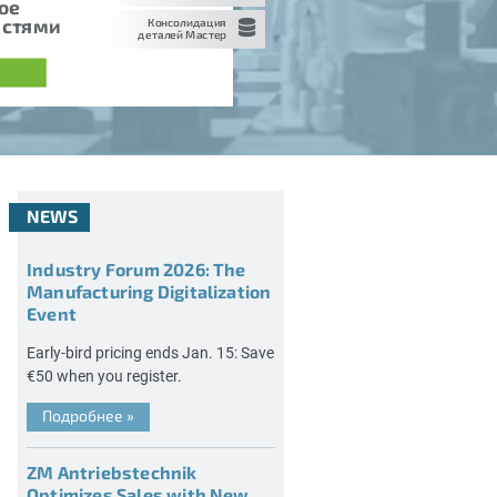
ое
астями
Консолидация
деталей Мастер
NEWS
Industry Forum 2026: The
Manufacturing Digitalization
Event
Early-bird pricing ends Jan. 15: Save
€50 when you register.
Подробнее
»
ZM Antriebstechnik
Optimizes Sales with New