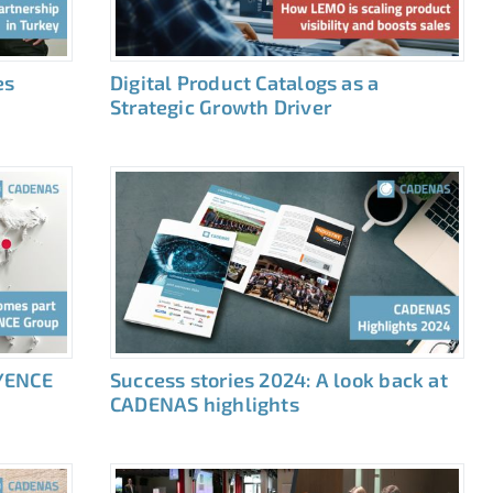
es
Digital Product Catalogs as a
Strategic Growth Driver
YENCE
Success stories 2024: A look back at
CADENAS highlights