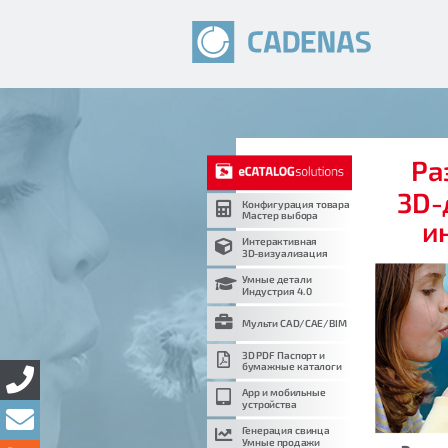
Ра
3D-
Конфигурация товара
Мастер выбора
и
Интерактивная
3D-визуализация
Умные детали
Индустрия 4.0
Мульти CAD/CAE/BIM
3D PDF Паспорт и
бумажные каталоги
App и мобильные
устройства
Генерация свинца
Умные продажи