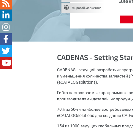
Элек
Мировой маркетинг
CADENAS - Setting Sta
CADENAS - ведущий разработчик прогр
и уменьшения количества запчастей (PA
(eCATALOGsolutions).
Гибко настраиваемые программные ре
производителями деталей, их продукц
70% из 50-ти наиболее востребованы
eCATALOGsolutions для создания CAD-к
154 из 1000 ведущих глобальных пред