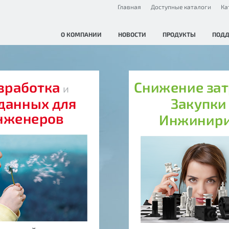
Главная
Доступные каталоги
Ка
О КОМПАНИИ
НОВОСТИ
ПРОДУКТЫ
ПОД
зработка
Снижение за
и
данных для
Закупк
нженеров
Инжинир