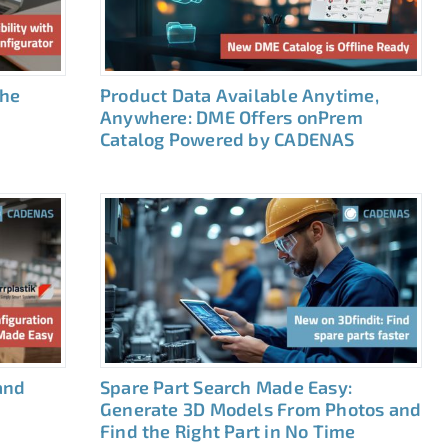
the
Product Data Available Anytime,
Anywhere: DME Offers onPrem
Catalog Powered by CADENAS
and
Spare Part Search Made Easy:
Generate 3D Models From Photos and
Find the Right Part in No Time