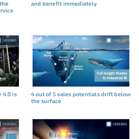
 the
and benefit immediately
ervice
 4.0 is
4 out of 5 sales potentials drift below
the surface