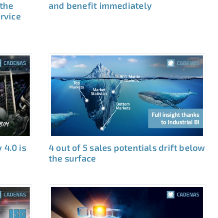
 the
and benefit immediately
ervice
 4.0 is
4 out of 5 sales potentials drift below
the surface