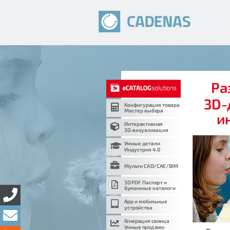
Ра
3D-
Конфигурация товара
Мастер выбора
и
Интерактивная
3D-визуализация
Умные детали
Индустрия 4.0
Мульти CAD/CAE/BIM
3D PDF Паспорт и
бумажные каталоги
App и мобильные
устройства
Генерация свинца
Умные продажи