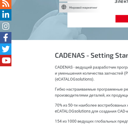
Элек
Мировой маркетинг
CADENAS - Setting Sta
CADENAS - ведущий разработчик прогр
и уменьшения количества запчастей (PA
(eCATALOGsolutions).
Гибко настраиваемые программные ре
производителями деталей, их продукц
70% из 50-ти наиболее востребованы
eCATALOGsolutions для создания CAD-к
154 из 1000 ведущих глобальных пред