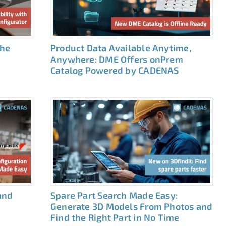
the
Product Data Available Anytime,
Anywhere: DME Offers onPrem
Catalog Powered by CADENAS
and
Spare Part Search Made Easy:
Generate 3D Models From Photos and
Find the Right Part in No Time