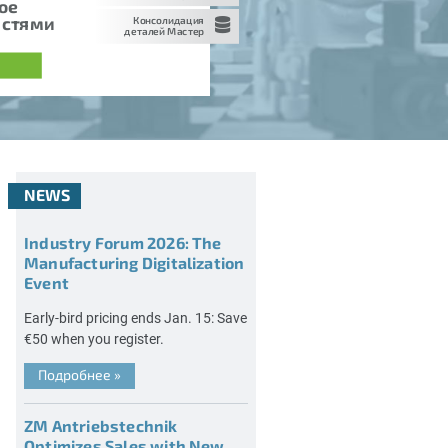
ое
астями
Консолидация
деталей Мастер
NEWS
Industry Forum 2026: The
Manufacturing Digitalization
Event
Early-bird pricing ends Jan. 15: Save
€50 when you register.
Подробнее
»
ZM Antriebstechnik
Optimizes Sales with New