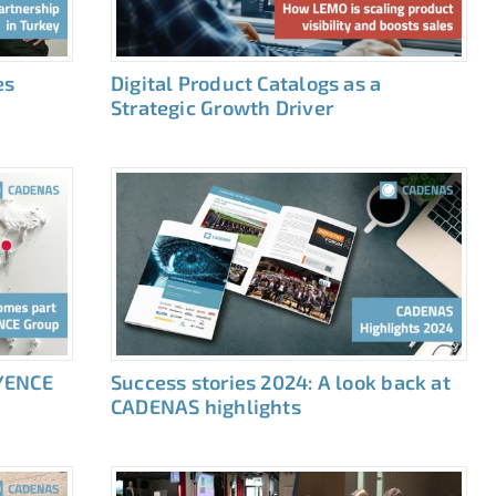
es
Digital Product Catalogs as a
Strategic Growth Driver
YENCE
Success stories 2024: A look back at
CADENAS highlights