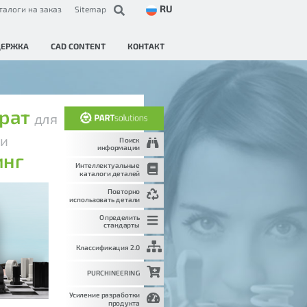
RU
талоги на заказ
Sitemap
ДЕРЖКА
CAD CONTENT
КОНТАКТ
трат
для
и
и
Поиск
информации
инг
Интеллектуальные
каталоги деталей
Повторно
использовать детали
Определить
стандарты
Классификация 2.0
PURCHINEERING
Усиление разработки
продукта