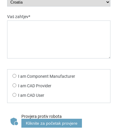
Vaš zahtjev*
I am Component Manufacturer
I am CAD Provider
I am CAD User
Provjera protiv robota
Kliknite za početak provjere