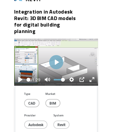
Integration in Autodesk
Revit: 3D BIM CAD models
for digital building
planning
Play
01:29
Play
Mute
Settings
PIP
Enter
fullscreen
Type
Market
CAD
BIM
Provider
System
Autodesk
Revit