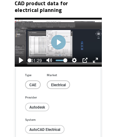
CAD product data for
electrical planning
Play
01:29
Play
Mute
Settings
PIP
Enter
fullscreen
Type
Market
CAE
Electrical
Provider
Autodesk
System
AutoCAD Electrical