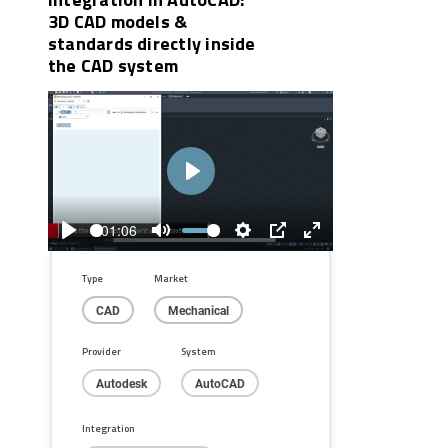
3D CAD models &
standards directly inside
the CAD system
Play
01:06
Play
Mute
Settings
PIP
Enter
fullscreen
Type
Market
CAD
Mechanical
Provider
System
Autodesk
AutoCAD
Integration