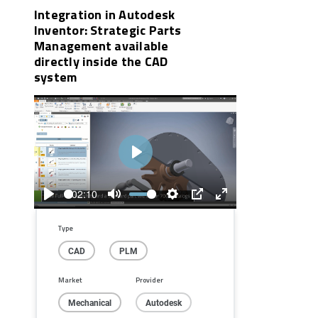
Integration in Autodesk
Inventor: Strategic Parts
Management available
directly inside the CAD
system
Play
02:10
Play
Mute
Settings
PIP
Enter
fullscreen
Type
CAD
PLM
Market
Provider
Mechanical
Autodesk