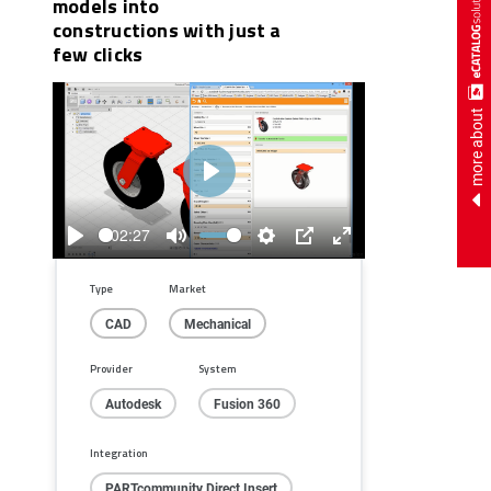
models into
constructions with just a
few clicks
more about
Play
02:27
Play
Mute
Settings
PIP
Enter
fullscreen
Type
Market
CAD
Mechanical
Provider
System
Autodesk
Fusion 360
Integration
PARTcommunity Direct Insert