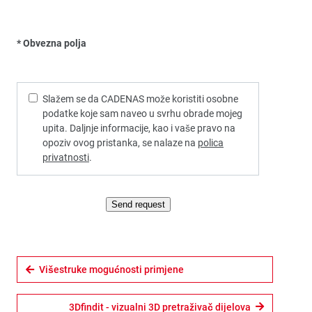
* Obvezna polja
Slažem se da CADENAS može koristiti osobne
podatke koje sam naveo u svrhu obrade mojeg
upita. Daljnje informacije, kao i vaše pravo na
opoziv ovog pristanka, se nalaze na
polica
privatnosti
.
Send request
Višestruke mogućnosti primjene
3Dfindit - vizualni 3D pretraživač dijelova