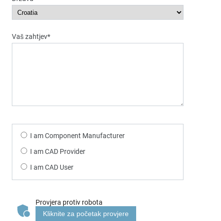
Vaš zahtjev*
I am Component Manufacturer
I am CAD Provider
I am CAD User
Provjera protiv robota
Kliknite za početak provjere