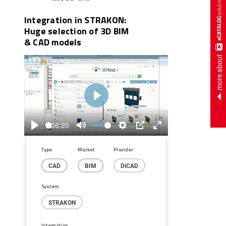
Integration in STRAKON:
Huge selection of 3D BIM
& CAD models
more about
Play
06:20
Play
Mute
Settings
PIP
Enter
fullscreen
Type
Market
Provider
CAD
BIM
DiCAD
System
STRAKON
Integration