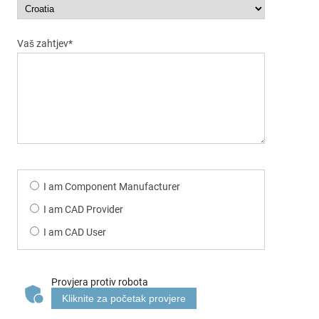
Vaš zahtjev*
I am Component Manufacturer
I am CAD Provider
I am CAD User
Provjera protiv robota
Kliknite za početak provjere