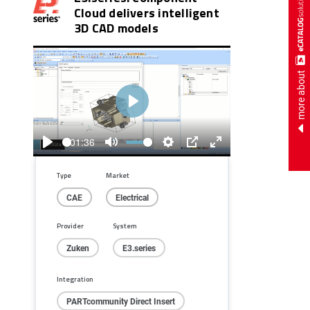
Cloud delivers intelligent
3D CAD models
more about
Play
01:36
Play
Mute
Settings
PIP
Enter
fullscreen
Type
Market
CAE
Electrical
Provider
System
Zuken
E3.series
Integration
PARTcommunity Direct Insert