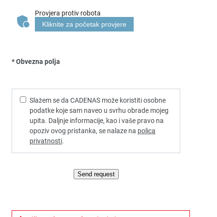
Provjera protiv robota
Kliknite za početak provjere
* Obvezna polja
Slažem se da CADENAS može koristiti osobne
podatke koje sam naveo u svrhu obrade mojeg
upita. Daljnje informacije, kao i vaše pravo na
opoziv ovog pristanka, se nalaze na
polica
privatnosti
.
Send request