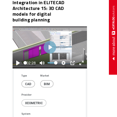
Integration in ELITECAD
Architecture 15: 3D CAD
models for digital
building planning
more about
Play
02:28
Play
Mute
Settings
PIP
Enter
fullscreen
Type
Market
CAD
BIM
Provider
XEOMETRIC
System