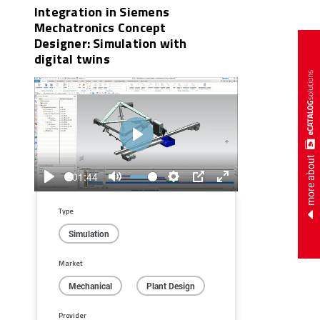
Integration in Siemens
Mechatronics Concept
Designer: Simulation with
digital twins
Play
more about
01:44
Play
Mute
Settings
PIP
Enter
fullscreen
Type
Simulation
Market
Mechanical
Plant Design
Provider