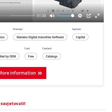
01:33
Mute
Settings
PIP
Enter
fullscree
Provider
System
nics
Siemens Digital Industries Software
Capital
Cost
Content
alled by OEM
Free
Catalogs
More information
 savjetovati!