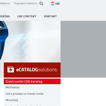
HR
Katalozi
Popularni Katalozi
ODRŠKA
CAD CONTENT
KONTAKT
Elektronički CAD katalog
Motivacija
Veća prodaja uz manje truda
Množitelj