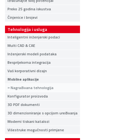
Izračunajte svoj potencijal
Preko 25 godina iskustva
Činjenice i brojevi
Tehnologija i usluga
Inteligentni inženjerski podaci
Multi CAD & CAE
Inženjerski modeli podataka
Besprijekorna integracija
Vaš korporativni dizajn
Mobilne aplikacije
Nagrađivana tehnologija
Konfigurator proizvoda
3D PDF dokumenti
3D dimenzioniranje s opcijom uređivanja
Moderni tiskani katalozi
Višestruke mogućnosti primjene