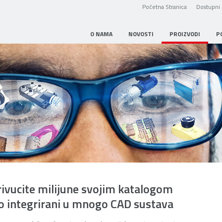
Početna Stranica
Dostupni 
O NAMA
NOVOSTI
PROIZVODI
P
rivucite milijune svojim katalogom
no integrirani u mnogo CAD sustava