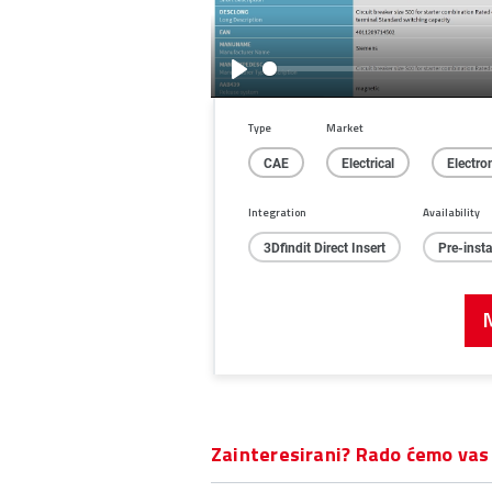
Play
Type
Market
CAE
Electrical
Electro
Integration
Availability
3Dfindit Direct Insert
Pre-inst
Zainteresirani? Rado ćemo vas