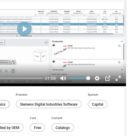
Play
01:58
Mute
Settings
PIP
Enter
fullscree
Provider
System
nics
Siemens Digital Industries Software
Capital
Cost
Content
alled by OEM
Free
Catalogs