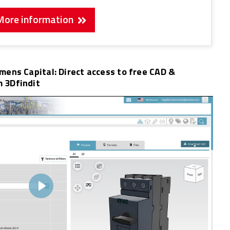
More information
emens Capital: Direct access to free CAD &
m 3Dfindit
Play