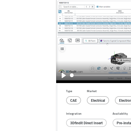
Play
Type
Market
CAE
Electrical
Electro
Integration
Availability
3Dfindit Direct Insert
Pre-inst