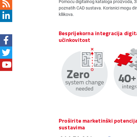
Pomoću digitalnog kataloga proizvoda, 3
poznatih CAD sustava. Korisnici mogu dir
kllikova.
Besprijekorna integracija digi
učinkovitost
Proširite marketinški potencij
sustavima