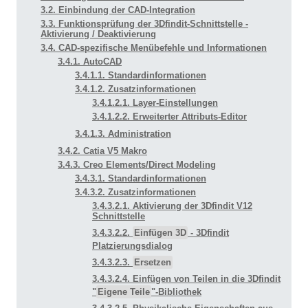
3.2. Einbindung der CAD-Integration
3.3. Funktionsprüfung der 3Dfindit-Schnittstelle -
Aktivierung / Deaktivierung
3.4. CAD-spezifische Menübefehle und Informationen
3.4.1. AutoCAD
3.4.1.1. Standardinformationen
3.4.1.2. Zusatzinformationen
3.4.1.2.1. Layer-Einstellungen
3.4.1.2.2. Erweiterter Attributs-Editor
3.4.1.3. Administration
3.4.2. Catia V5 Makro
3.4.3. Creo Elements/Direct Modeling
3.4.3.1. Standardinformationen
3.4.3.2. Zusatzinformationen
3.4.3.2.1. Aktivierung der 3Dfindit V12
Schnittstelle
3.4.3.2.2.
Einfügen 3D
- 3Dfindit
Platzierungsdialog
3.4.3.2.3.
Ersetzen
3.4.3.2.4. Einfügen von Teilen in die 3Dfindit
"
Eigene Teile
"-Bibliothek