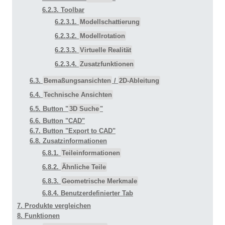
6.2.3. Toolbar
6.2.3.1.
Modellschattierung
6.2.3.2.
Modellrotation
6.2.3.3.
Virtuelle Realität
6.2.3.4.
Zusatzfunktionen
6.3.
Bemaßungsansichten
/
2D-Ableitung
6.4.
Technische Ansichten
6.5. Button "
3D Suche
"
6.6. Button "CAD"
6.7. Button "Export to CAD"
6.8. Zusatzinformationen
6.8.1.
Teileinformationen
6.8.2.
Ähnliche Teile
6.8.3.
Geometrische Merkmale
6.8.4. Benutzerdefinierter Tab
7. Produkte vergleichen
8. Funktionen