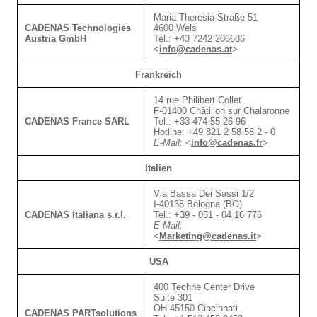
Maria-Theresia-Straße 51
CADENAS Technologies
4600 Wels
Austria GmbH
Tel.: +43 7242 206686
<
info@cadenas.at
>
Frankreich
14 rue Philibert Collet
F-01400 Châtillon sur Chalaronne
CADENAS France SARL
Tel.: +33 474 55 26 96
Hotline: +49 821 2 58 58 2 - 0
E-Mail
:
<
info@cadenas.fr
>
Italien
Via Bassa Dei Sassi 1/2
I-40138 Bologna (BO)
CADENAS Italiana s.r.l.
Tel.: +39 - 051 - 04 16 776
E-Mail
:
<
Marketing@cadenas.it
>
USA
400 Techne Center Drive
Suite 301
OH 45150 Cincinnati
CADENAS PARTsolutions