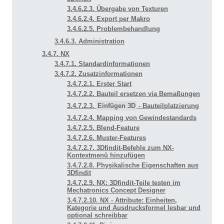
3.4.6.2.3. Übergabe von Texturen
3.4.6.2.4. Export per Makro
3.4.6.2.5. Problembehandlung
3.4.6.3. Administration
3.4.7. NX
3.4.7.1. Standardinformationen
3.4.7.2. Zusatzinformationen
3.4.7.2.1. Erster Start
3.4.7.2.2. Bauteil ersetzen via Bemaßungen
3.4.7.2.3.
Einfügen 3D
- Bauteilplatzierung
3.4.7.2.4. Mapping von Gewindestandards
3.4.7.2.5. Blend-Feature
3.4.7.2.6. Muster-Features
3.4.7.2.7. 3Dfindit-Befehle zum NX-
Kontextmenü hinzufügen
3.4.7.2.8. Physikalische Eigenschaften aus
3Dfindit
3.4.7.2.9. NX: 3Dfindit-Teile testen im
Mechatronics Concept Designer
3.4.7.2.10. NX - Attribute: Einheiten,
Kategorie und Ausdrucksformel lesbar und
optional schreibbar