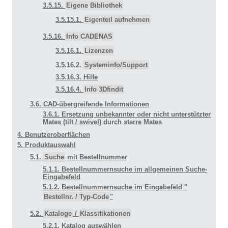
3.5.15.
Eigene Bibliothek
3.5.15.1.
Eigenteil aufnehmen
3.5.16.
Info CADENAS
3.5.16.1.
Lizenzen
3.5.16.2.
Systeminfo/Support
3.5.16.3. Hilfe
3.5.16.4.
Info 3Dfindit
3.6. CAD-übergreifende Informationen
3.6.1. Ersetzung unbekannter oder nicht unterstützter
Mates (tilt / swivel) durch starre Mates
4. Benutzeroberflächen
5. Produktauswahl
5.1.
Suche
mit Bestellnummer
5.1.1. Bestellnummernsuche im allgemeinen Suche-
Eingabefeld
5.1.2. Bestellnummernsuche im Eingabefeld "
Bestellnr. / Typ-Code
"
5.2.
Kataloge
/
Klassifikationen
5.2.1. Katalog auswählen