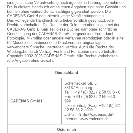
eine juristische Verantwortung noch irgendeine Haftung übernehmen.
Die in diesem Handbuch enthaltenen Angaben sind ohne Gewähr und
können ohne weitere Benachrichtigung geändert werden. Die
CADENAS GmbH geht hiermit keine Verpflichtungen ein.
Das vorliegende Handbuch ist urheberrechtlich geschützt. Alle
Rechte vorbehalten. Die Rechte der Dokumentation liegen bei der
CADENAS GmbH. Kein Teil diese Buches darf ohne schriftliche
Genehmigung der CADENAS GmbH in irgendeiner Form durch
Fotokopie, Mikrofilm oder andere Verfahren reproduziert oder in eine
für Maschinen, insbesondere Druckverarbeitungsanlagen,
verwendbare Sprache übertragen werden. Auch die Rechte der
Wiedergabe durch Vortrag, Funk und Fernsehen sind vorbehalten.
Copyright 1992-2026 CADENAS GmbH. Alle Rechte vorbehalten.
Alle Angaben ohne Gewähr.
Deutschland
Schernecker Str. 5
86167 Augsburg
Tel.: +49 / (0) 821 / 2 58 58 0 - 0
Fax: +49 / (0) 821 / 2 58 58 0 -
CADENAS GmbH
999
Lizenzantrag (Fax): +49 / (0) 821
/ 2 58 58 2 - 999
E-Mail
:
<
info@cadenas.de
>
Internet: www.cadenas.de
Österreich