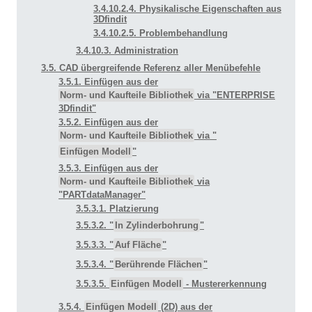
3.4.10.2.4. Physikalische Eigenschaften aus
3Dfindit
3.4.10.2.5. Problembehandlung
3.4.10.3. Administration
3.5. CAD übergreifende Referenz aller Menübefehle
3.5.1. Einfügen aus der
Norm- und Kaufteile Bibliothek
via "ENTERPRISE
3Dfindit"
3.5.2. Einfügen aus der
Norm- und Kaufteile Bibliothek
via "
Einfügen Modell
"
3.5.3. Einfügen aus der
Norm- und Kaufteile Bibliothek
via
"PARTdataManager"
3.5.3.1. Platzierung
3.5.3.2. "
In Zylinderbohrung
"
3.5.3.3. "
Auf Fläche
"
3.5.3.4. "
Berührende Flächen
"
3.5.3.5.
Einfügen Modell
- Mustererkennung
3.5.4.
Einfügen Modell
(2D) aus der