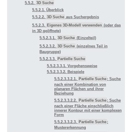
5.5.2.
3D Suche
5.5.2.1. Überblick
5.5.2.2.
3D Suche
aus Suchergebnis
5.5.2.3.
Eigenes 3D-Modell verwenden
(oder das
in 3D geöffnete)
5.5.2.3.1.
3D Suche
(Einzelteil)
5.5.2.3.2.
3D Suche
(einzelnes Teil in
Baugruppe)
5.5.2.3.3.
Partielle Suche
5.5.2.3.3.1. Vorgehensweise
5.5.2.3.3.2. Beispiele
5.5.2.3.3.2.1.
Partielle Suche
: Suche
nach einer Kombination von
planaren Flächen und ihrer
Beziehung
5.5.2.3.3.2.2.
Partielle Suche
: Suche
nach einer Fläche einschließlich
innerer Kontour mit einer komplexen
Form
5.5.2.3.3.2.3.
Partielle Suche
:
Mustererkennung