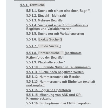
5.5.1.
Textsuche
5.5.1.1. Suche mit einem einzelnen Begriff
5.5.1.2. Einzahl - Mehrzahl
5.5.1.3. Mehrere Begriffe
5.5.1.4. Suche mit einer Kombination aus
Begriffen und Variablenwerten
5.5.1.5. Suche nur mit Variablenwerten
5.5.1.6.
Exakte Suche {}
5.5.1.7.
Strikte Suche
!
5.5.1.8.
Phrasensuche ""
(bestimmte
Reihenfolge der Begriffe)
5.5.1.9. Platzhaltersuche *
5.5.1.10. Führende Nullen in Teilenummern
5.5.1.11. Suche nach negativen Werten
5.5.1.12. Nummernsuche für Bereich
5.5.1.13. Nummersuche mit Einheiten (explizit
und implizit)
5.5.1.14. Logische Operatoren
5.5.1.15. Mischung von AND und OR -
Klammersetzung
5.5.1.16. Suchoptionen bei ERP-Integration