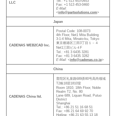
Tel.: +1 513 453-0453
LLC
Fax: +1 513 453-0460
E-Mail
:
<
info@partsolutions.com
>
Japan
Postal Code: 108-0073
4th Floor, Net1 Mita Building
3-1-4 Mita, Minato-ku, Tokyo
東京都港区三田3丁目１－４
CADENAS WEB2CAD Inc.
Net1三田ビル４F
Tel.: +81 3 6435 3281
Fax: +81 3 6435 3282
E-Mail
:
<
info@cadenas.co.jp
>
China
普陀区礼泉路689弄80号高尚领域
T2栋18层1810室
Room 1810, 18th Floor, Noble
Realm‌ T2, No. 80
Lane 689, Liquan Road, Putuo
CADENAS China ltd.
District
Shanghai
Tel.: +86 21 51 16 68 51
Fax: +86 21 64 69 92 70
Hotline: +86 21 63 55 13 18