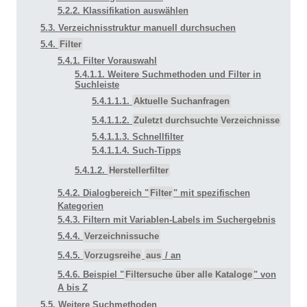
5.2.2. Klassifikation auswählen
5.3. Verzeichnisstruktur manuell durchsuchen
5.4.
Filter
5.4.1. Filter Vorauswahl
5.4.1.1. Weitere Suchmethoden und Filter in
Suchleiste
5.4.1.1.1.
Aktuelle Suchanfragen
5.4.1.1.2.
Zuletzt durchsuchte Verzeichnisse
5.4.1.1.3. Schnellfilter
5.4.1.1.4. Such-Tipps
5.4.1.2.
Herstellerfilter
5.4.2. Dialogbereich "
Filter
" mit spezifischen
Kategorien
5.4.3. Filtern mit Variablen-Labels im Suchergebnis
5.4.4.
Verzeichnissuche
5.4.5.
Vorzugsreihe
aus
/ an
5.4.6. Beispiel "
Filtersuche über alle Kataloge
" von
A bis Z
5.5. Weitere Suchmethoden