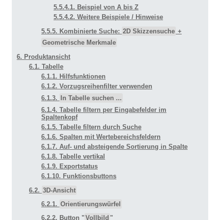
5.5.4.1. Beispiel von A bis Z
5.5.4.2. Weitere Beispiele / Hinweise
5.5.5. Kombinierte Suche:
2D Skizzensuche
+
Geometrische Merkmale
6. Produktansicht
6.1. Tabelle
6.1.1. Hilfsfunktionen
6.1.2. Vorzugsreihenfilter verwenden
6.1.3.
In Tabelle suchen ...
6.1.4. Tabelle filtern per Eingabefelder im
Spaltenkopf
6.1.5. Tabelle filtern durch Suche
6.1.6. Spalten mit Wertebereichsfeldern
6.1.7. Auf- und absteigende Sortierung in Spalte
6.1.8. Tabelle vertikal
6.1.9. Exportstatus
6.1.10. Funktionsbuttons
6.2.
3D-Ansicht
6.2.1.
Orientierungswürfel
6.2.2. Button "
Vollbild
"