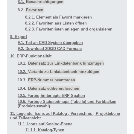
8.1.
Benachrichtigungen
8.2.
Favoriten
8.2.1. Element als Favorit markieren
8.2.2. Favoriten aus Listen öffnen
8.2.3. Favoritenlisten anlegen und organisieren
9. Export
9.1. Teil an CAD-System übergeben
9.2. Download 2D/3D CAD-Formate
10. ERP-Funktionalität
10.1.
Datensatz zur Linkdatenbank hinzufügen
10.2.
Variante zu Linkdatenbank hinzufügen
10.3.
ERP-Nummer beantragen
10.4.
Datensatz editieren/löschen
10.5. Farbig hinterlegte ERP-Spalten
10.6. Farbige Statusbitmaps (Tabelle) und Farbbalken
(Produktauswahl)
11. Legende: Icons auf Katalog-, Verzeichnis-, Projektebene
und Teileansicht
11.1. Icons auf Katalog-Ebene
11.1.1. Katalog-Typen