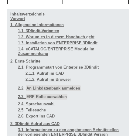
Inhaltsverzeichnis
Vorwort
1. Allgemeine Informationen
1.1. 3Dfindit-Varianten
1.2. Worum es in diesem Handbuch geht
1.3. Installation von ENTERPRISE 3Dfindit
1.4. eCATALOG/ENTERPRISE Module im
Zusammenhang
2. Erste Schritte
2.1. Programmstart von Enterprise 3Dfindit
2.1.1. Aufruf im CAD
2.1.2. Aufruf im Browser
2.2.
An Linkdatenbank anmelden
2.3.
ERP Rolle auswählen
2.4. Sprachauswahl
2.5. Teilesuche
2.6. Export ins CAD
3. 3Dfindit Aufruf aus CAD
3.1. Informationen zu den angebotenen Schnittstellen
der vorliegenden ENTERPRISE 3Dfindit Version