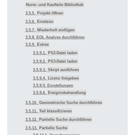
Norm- und Kaufteile Bibliothek
3.5.5.
Projekt öffnen
3.5.6.
Ersetzen
3.5.7.
Wiederholt einfügen
3.5.8. EOL Analyse durchführen
3.5.9.
Extras
3.5.9.1.
PS2-Datei laden
3.5.9.2.
PS3-Datei laden
3.5.9.3.
Skript ausführen
3.5.9.4.
Lizenz freigeben
3.5.9.5. Einstellungen
3.5.9.6.
Ereignisbehandlung
3.5.10.
Geometrische Suche durchführen
3.5.11.
Teil klassifizieren
3.5.12.
Partielle Suche durchführen
3.5.13.
Partielle Suche