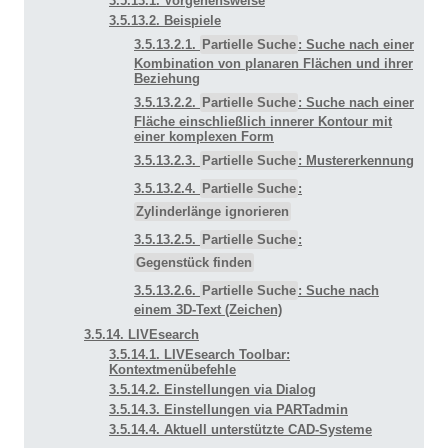
3.5.13.1. Vorgehensweise
3.5.13.2. Beispiele
3.5.13.2.1.
Partielle Suche
: Suche nach einer
Kombination von planaren Flächen und ihrer
Beziehung
3.5.13.2.2.
Partielle Suche
: Suche nach einer
Fläche einschließlich innerer Kontour mit
einer komplexen Form
3.5.13.2.3.
Partielle Suche
: Mustererkennung
3.5.13.2.4.
Partielle Suche
:
Zylinderlänge ignorieren
3.5.13.2.5.
Partielle Suche
:
Gegenstück finden
3.5.13.2.6.
Partielle Suche
: Suche nach
einem 3D-Text (Zeichen)
3.5.14. LIVEsearch
3.5.14.1. LIVEsearch Toolbar:
Kontextmenübefehle
3.5.14.2. Einstellungen via Dialog
3.5.14.3. Einstellungen via PARTadmin
3.5.14.4. Aktuell unterstützte CAD-Systeme