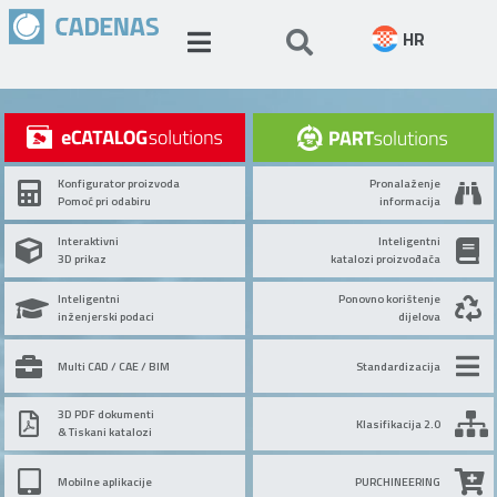
HR
Konfigurator proizvoda
Pronalaženje
Pomoć pri odabiru
informacija
Interaktivni
Inteligentni
3D prikaz
katalozi proizvođača
Inteligentni
Ponovno korištenje
inženjerski podaci
dijelova
Multi CAD / CAE / BIM
Standardizacija
3D PDF dokumenti
Klasifikacija 2.0
& Tiskani katalozi
Mobilne aplikacije
PURCHINEERING