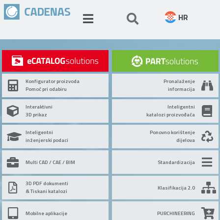
HR
Konfigurator proizvoda
Pronalaženje
Pomoć pri odabiru
informacija
Interaktivni
Inteligentni
3D prikaz
katalozi proizvođača
Inteligentni
Ponovno korištenje
inženjerski podaci
dijelova
Multi CAD / CAE / BIM
Standardizacija
3D PDF dokumenti
Klasifikacija 2.0
& Tiskani katalozi
Mobilne aplikacije
PURCHINEERING