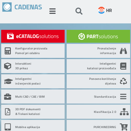
HR
Konfigurator proizvoda
Pronalaženje
Pomoć pri odabiru
informacija
Interaktivni
Inteligentni
3D prikaz
katalozi proizvođača
Inteligentni
Ponovno korištenje
inženjerski podaci
dijelova
Multi CAD / CAE / BIM
Standardizacija
3D PDF dokumenti
Klasifikacija 2.0
& Tiskani katalozi
Mobilne aplikacije
PURCHINEERING