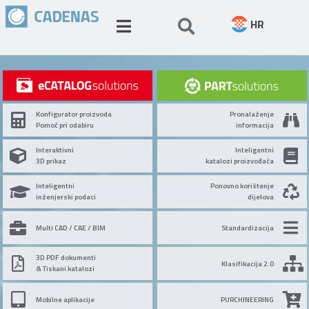
HR
Konfigurator proizvoda
Pronalaženje
Pomoć pri odabiru
informacija
Interaktivni
Inteligentni
3D prikaz
katalozi proizvođača
Inteligentni
Ponovno korištenje
inženjerski podaci
dijelova
Multi CAD / CAE / BIM
Standardizacija
3D PDF dokumenti
Klasifikacija 2.0
& Tiskani katalozi
Mobilne aplikacije
PURCHINEERING