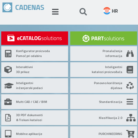
HR
Konfigurator proizvoda
Pronalaženje
Pomoć pri odabiru
informacija
Interaktivni
Inteligentni
3D prikaz
katalozi proizvođača
Inteligentni
Ponovno korištenje
inženjerski podaci
dijelova
Multi CAD / CAE / BIM
Standardizacija
3D PDF dokumenti
Klasifikacija 2.0
& Tiskani katalozi
Mobilne aplikacije
PURCHINEERING