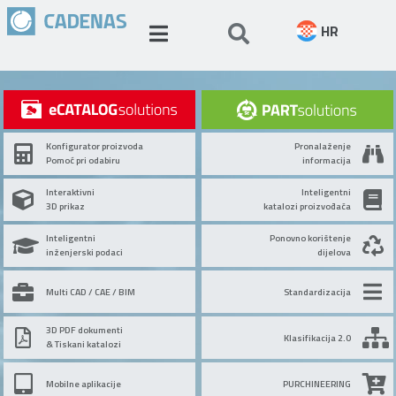
HR
Konfigurator proizvoda
Pronalaženje
Pomoć pri odabiru
informacija
Interaktivni
Inteligentni
3D prikaz
katalozi proizvođača
Inteligentni
Ponovno korištenje
inženjerski podaci
dijelova
Multi CAD / CAE / BIM
Standardizacija
3D PDF dokumenti
Klasifikacija 2.0
& Tiskani katalozi
Mobilne aplikacije
PURCHINEERING