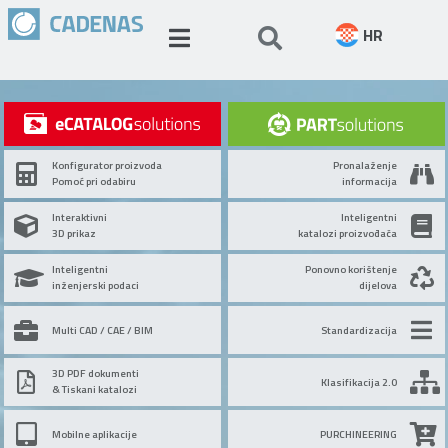
HR
Konfigurator proizvoda
Pronalaženje
Pomoć pri odabiru
informacija
Interaktivni
Inteligentni
3D prikaz
katalozi proizvođača
Inteligentni
Ponovno korištenje
inženjerski podaci
dijelova
Multi CAD / CAE / BIM
Standardizacija
3D PDF dokumenti
Klasifikacija 2.0
& Tiskani katalozi
Mobilne aplikacije
PURCHINEERING