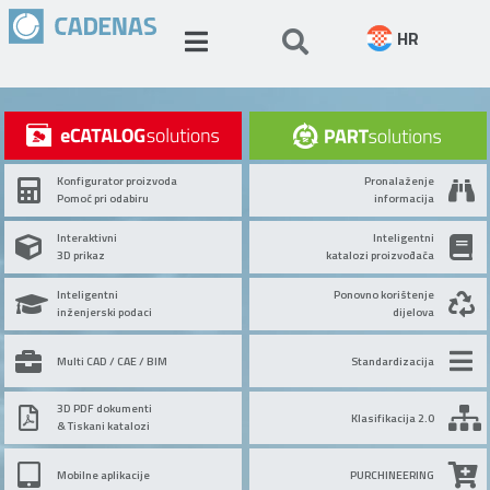
HR
Konfigurator proizvoda
Pronalaženje
Pomoć pri odabiru
informacija
Interaktivni
Inteligentni
3D prikaz
katalozi proizvođača
Inteligentni
Ponovno korištenje
inženjerski podaci
dijelova
Multi CAD / CAE / BIM
Standardizacija
3D PDF dokumenti
Klasifikacija 2.0
& Tiskani katalozi
Mobilne aplikacije
PURCHINEERING