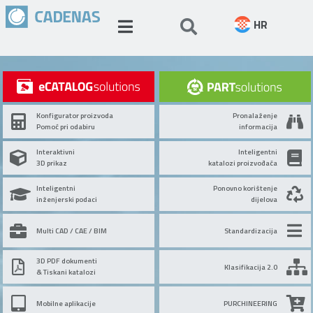
HR
Konfigurator proizvoda
Pronalaženje
Pomoć pri odabiru
informacija
Interaktivni
Inteligentni
3D prikaz
katalozi proizvođača
Inteligentni
Ponovno korištenje
inženjerski podaci
dijelova
Multi CAD / CAE / BIM
Standardizacija
3D PDF dokumenti
Klasifikacija 2.0
& Tiskani katalozi
Mobilne aplikacije
PURCHINEERING