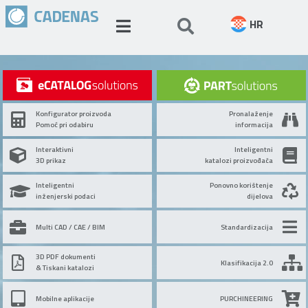
HR
Konfigurator proizvoda
Pronalaženje
Pomoć pri odabiru
informacija
Interaktivni
Inteligentni
3D prikaz
katalozi proizvođača
Inteligentni
Ponovno korištenje
inženjerski podaci
dijelova
Multi CAD / CAE / BIM
Standardizacija
3D PDF dokumenti
Klasifikacija 2.0
& Tiskani katalozi
Mobilne aplikacije
PURCHINEERING