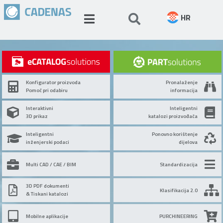
HR
Konfigurator proizvoda
Pronalaženje
Pomoć pri odabiru
informacija
Interaktivni
Inteligentni
3D prikaz
katalozi proizvođača
Inteligentni
Ponovno korištenje
inženjerski podaci
dijelova
Multi CAD / CAE / BIM
Standardizacija
3D PDF dokumenti
Klasifikacija 2.0
& Tiskani katalozi
Mobilne aplikacije
PURCHINEERING