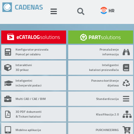
HR
Konfigurator proizvoda
Pronalaženje
Pomoć pri odabiru
informacija
Interaktivni
Inteligentni
3D prikaz
katalozi proizvođača
Inteligentni
Ponovno korištenje
inženjerski podaci
dijelova
Multi CAD / CAE / BIM
Standardizacija
3D PDF dokumenti
Klasifikacija 2.0
& Tiskani katalozi
Mobilne aplikacije
PURCHINEERING