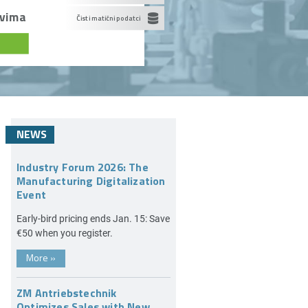
ovima
Čisti matični podatci
NEWS
Industry Forum 2026: The
Manufacturing Digitalization
Event
Early-bird pricing ends Jan. 15: Save
€50 when you register.
More
»
ZM Antriebstechnik
Optimizes Sales with New