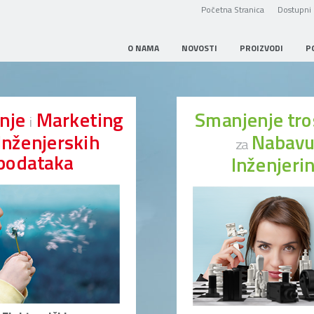
Početna Stranica
Dostupni 
O NAMA
NOVOSTI
PROIZVODI
P
anje
Marketing
Smanjenje tr
i
Inženjerskih
Nabav
za
podataka
Inženjeri