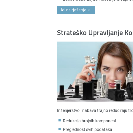
Idi na rješenje
»
Strateško Upravljanje 
Inženjerstvo i nabava trajno reduciraju t
Redukcija brojnih komponenti
Preglednost svih podataka