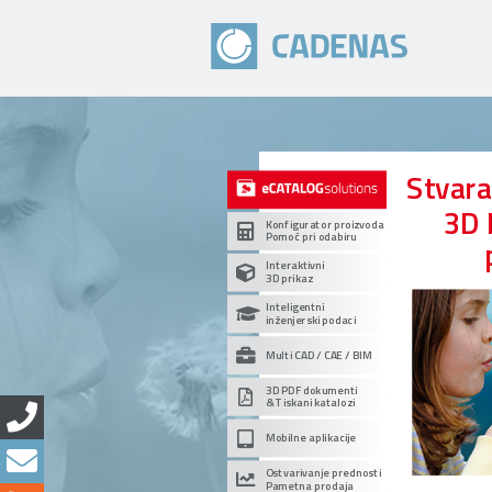
Stvar
3D 
Konfigurator proizvoda
Pomoć pri odabiru
Interaktivni
3D prikaz
Inteligentni
inženjerski podaci
Multi CAD / CAE / BIM
3D PDF dokumenti
& Tiskani katalozi
Mobilne aplikacije
Ostvarivanje prednosti
Pametna prodaja