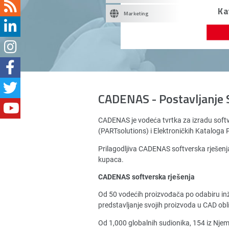
Ka
Marketing
CADENAS - Postavljanje 
CADENAS je vodeća tvrtka za izradu soft
(PARTsolutions) i Elektroničkih Katalog
Prilagodljiva CADENAS softverska rješenja
kupaca.
CADENAS softverska rješenja
Od 50 vodećih proizvođača po odabiru in
predstavljanje svojih proizvoda u CAD obl
Od 1,000 globalnih sudionika, 154 iz Nj