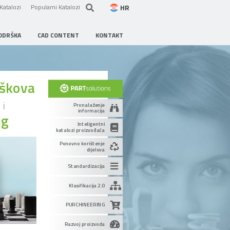
HR
Katalozi
Popularni Katalozi
ODRŠKA
CAD CONTENT
KONTAKT
oškova
u
i
Pronalaženje
informacija
ng
Inteligentni
katalozi proizvođača
Ponovno korištenje
dijelova
Standardizacija
Klasifikacija 2.0
PURCHINEERING
Razvoj proizvoda