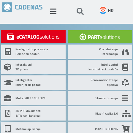
HR
Konfigurator proizvoda
Pronalaženje
Pomoć pri odabiru
informacija
Interaktivni
Inteligentni
3D prikaz
katalozi proizvođača
Inteligentni
Ponovno korištenje
inženjerski podaci
dijelova
Multi CAD / CAE / BIM
Standardizacija
3D PDF dokumenti
Klasifikacija 2.0
& Tiskani katalozi
Mobilne aplikacije
PURCHINEERING