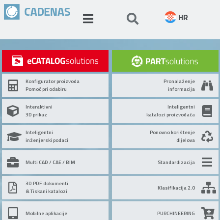
HR
Konfigurator proizvoda
Pronalaženje
Pomoć pri odabiru
informacija
Interaktivni
Inteligentni
3D prikaz
katalozi proizvođača
Inteligentni
Ponovno korištenje
inženjerski podaci
dijelova
Multi CAD / CAE / BIM
Standardizacija
3D PDF dokumenti
Klasifikacija 2.0
& Tiskani katalozi
Mobilne aplikacije
PURCHINEERING