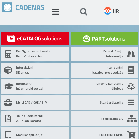
HR
Konfigurator proizvoda
Pronalaženje
Pomoć pri odabiru
informacija
Interaktivni
Inteligentni
3D prikaz
katalozi proizvođača
Inteligentni
Ponovno korištenje
inženjerski podaci
dijelova
Multi CAD / CAE / BIM
Standardizacija
3D PDF dokumenti
Klasifikacija 2.0
& Tiskani katalozi
Mobilne aplikacije
PURCHINEERING