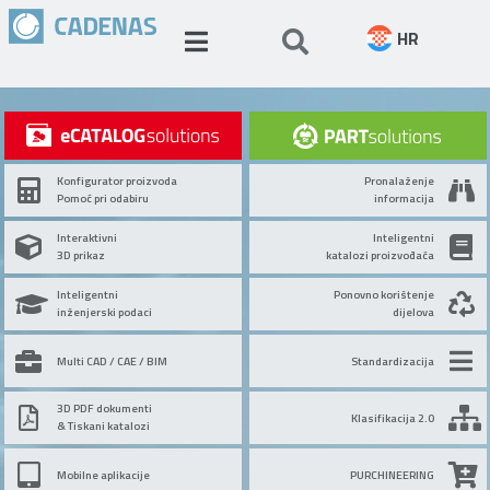
HR
Konfigurator proizvoda
Pronalaženje
Pomoć pri odabiru
informacija
Interaktivni
Inteligentni
3D prikaz
katalozi proizvođača
Inteligentni
Ponovno korištenje
inženjerski podaci
dijelova
Multi CAD / CAE / BIM
Standardizacija
3D PDF dokumenti
Klasifikacija 2.0
& Tiskani katalozi
Mobilne aplikacije
PURCHINEERING