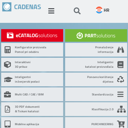
HR
Konfigurator proizvoda
Pronalaženje
Pomoć pri odabiru
informacija
Interaktivni
Inteligentni
3D prikaz
katalozi proizvođača
Inteligentni
Ponovno korištenje
inženjerski podaci
dijelova
Multi CAD / CAE / BIM
Standardizacija
3D PDF dokumenti
Klasifikacija 2.0
& Tiskani katalozi
Mobilne aplikacije
PURCHINEERING