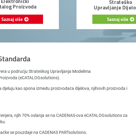
Elektronički
Strateško
talog Proizvoda
Upravljanje Dijel
Saznaj više
Saznaj više
Standarda
vera u području Strateškog Upravljanja Modelima
a Proizvoda (eCATALOGsolutions).
 djeluju kao spona između proizvođača dijelova, njihovih proizvoda i
ženjera, njih 70% oslanja se na CADENAS-ova eCATALOGsolutions za
iku.
emačke se pouzdaje na CADENAS PARTsolutions.