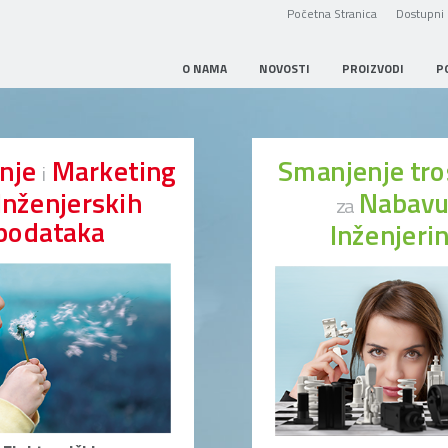
Početna Stranica
Dostupni 
O NAMA
NOVOSTI
PROIZVODI
P
anje
Marketing
Smanjenje tr
i
Inženjerskih
Nabav
za
podataka
Inženjeri