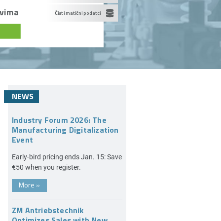
ovima
Čisti matični podatci
NEWS
Industry Forum 2026: The
Manufacturing Digitalization
Event
Early-bird pricing ends Jan. 15: Save
€50 when you register.
More
»
ZM Antriebstechnik
Optimizes Sales with New