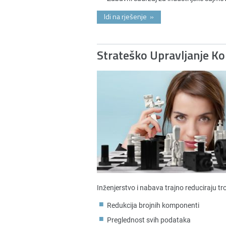
Idi na rješenje
»
Strateško Upravljanje 
Inženjerstvo i nabava trajno reduciraju t
Redukcija brojnih komponenti
Preglednost svih podataka