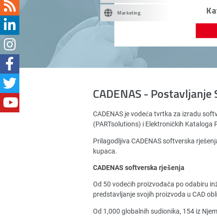
Ka
Marketing
CADENAS - Postavljanje 
CADENAS je vodeća tvrtka za izradu soft
(PARTsolutions) i Elektroničkih Katalog
Prilagodljiva CADENAS softverska rješenja
kupaca.
CADENAS softverska rješenja
Od 50 vodećih proizvođača po odabiru in
predstavljanje svojih proizvoda u CAD obl
Od 1,000 globalnih sudionika, 154 iz Nj