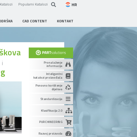
HR
Katalozi
Popularni Katalozi
ODRŠKA
CAD CONTENT
KONTAKT
oškova
u
i
Pronalaženje
informacija
ng
Inteligentni
katalozi proizvođača
Ponovno korištenje
dijelova
Standardizacija
Klasifikacija 2.0
PURCHINEERING
Razvoj proizvoda