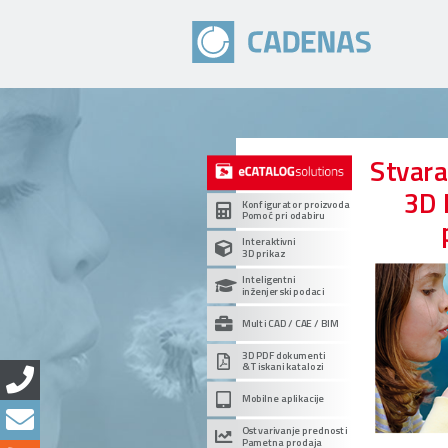
Stvar
3D 
Konfigurator proizvoda
Pomoć pri odabiru
Interaktivni
3D prikaz
Inteligentni
inženjerski podaci
Multi CAD / CAE / BIM
3D PDF dokumenti
& Tiskani katalozi
Mobilne aplikacije
Ostvarivanje prednosti
Pametna prodaja