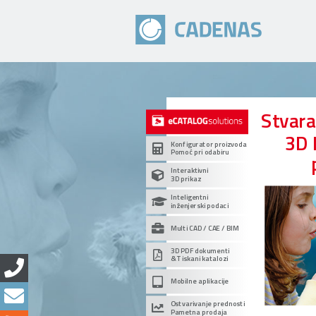
Stvar
3D 
Konfigurator proizvoda
Pomoć pri odabiru
Interaktivni
3D prikaz
Inteligentni
inženjerski podaci
Multi CAD / CAE / BIM
3D PDF dokumenti
& Tiskani katalozi
Mobilne aplikacije
Ostvarivanje prednosti
Pametna prodaja