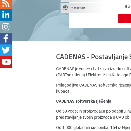
Ka
Marketing
CADENAS - Postavljanje 
CADENAS je vodeća tvrtka za izradu soft
(PARTsolutions) i Elektroničkih Katalog
Prilagodljiva CADENAS softverska rješenja
kupaca.
CADENAS softverska rješenja
Od 50 vodećih proizvođača po odabiru in
predstavljanje svojih proizvoda u CAD obl
Od 1,000 globalnih sudionika, 154 iz Nj