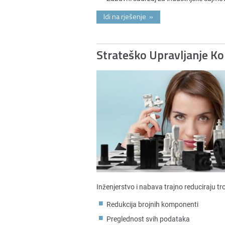
Idi na rješenje
»
Strateško Upravljanje 
Inženjerstvo i nabava trajno reduciraju t
Redukcija brojnih komponenti
Preglednost svih podataka