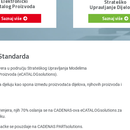
Elektronički
Strateško
talog Proizvoda
Upravljanje Dijel
Saznaj više
Saznaj više
Standarda
vera u području Strateškog Upravljanja Modelima
a Proizvoda (eCATALOGsolutions).
 djeluju kao spona između proizvođača dijelova, njihovih proizvoda i
ženjera, njih 70% oslanja se na CADENAS-ova eCATALOGsolutions za
iku.
emačke se pouzdaje na CADENAS PARTsolutions.