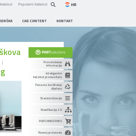
HR
Katalozi
Popularni Katalozi
ODRŠKA
CAD CONTENT
KONTAKT
oškova
u
i
Pronalaženje
informacija
ng
Inteligentni
katalozi proizvođača
Ponovno korištenje
dijelova
Standardizacija
Klasifikacija 2.0
PURCHINEERING
Razvoj proizvoda