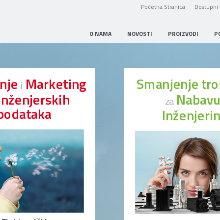
Početna Stranica
Dostupni 
O NAMA
NOVOSTI
PROIZVODI
P
anje
Marketing
Smanjenje tr
i
Inženjerskih
Nabav
za
podataka
Inženjeri