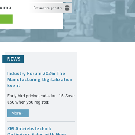
ovima
Čisti matični podatci
NEWS
Industry Forum 2026: The
Manufacturing Digitalization
Event
Early-bird pricing ends Jan. 15: Save
€50 when you register.
More
»
ZM Antriebstechnik
Optimizes Sales with New