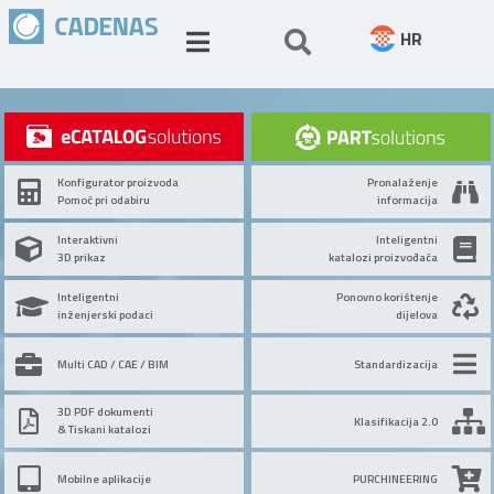
HR
Konfigurator proizvoda
Pronalaženje
Pomoć pri odabiru
informacija
Interaktivni
Inteligentni
3D prikaz
katalozi proizvođača
Inteligentni
Ponovno korištenje
inženjerski podaci
dijelova
Multi CAD / CAE / BIM
Standardizacija
3D PDF dokumenti
Klasifikacija 2.0
& Tiskani katalozi
Mobilne aplikacije
PURCHINEERING