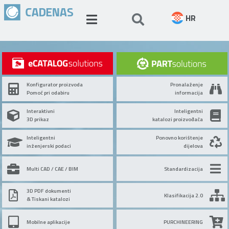
HR
Konfigurator proizvoda
Pronalaženje
Pomoć pri odabiru
informacija
Interaktivni
Inteligentni
3D prikaz
katalozi proizvođača
Inteligentni
Ponovno korištenje
inženjerski podaci
dijelova
Multi CAD / CAE / BIM
Standardizacija
3D PDF dokumenti
Klasifikacija 2.0
& Tiskani katalozi
Mobilne aplikacije
PURCHINEERING