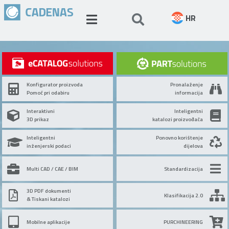
HR
Konfigurator proizvoda
Pronalaženje
Pomoć pri odabiru
informacija
Interaktivni
Inteligentni
3D prikaz
katalozi proizvođača
Inteligentni
Ponovno korištenje
inženjerski podaci
dijelova
Multi CAD / CAE / BIM
Standardizacija
3D PDF dokumenti
Klasifikacija 2.0
& Tiskani katalozi
Mobilne aplikacije
PURCHINEERING