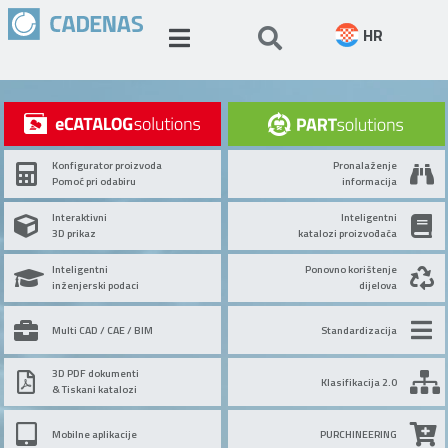
HR
Konfigurator proizvoda
Pronalaženje
Pomoć pri odabiru
informacija
Interaktivni
Inteligentni
3D prikaz
katalozi proizvođača
Inteligentni
Ponovno korištenje
inženjerski podaci
dijelova
Multi CAD / CAE / BIM
Standardizacija
3D PDF dokumenti
Klasifikacija 2.0
& Tiskani katalozi
Mobilne aplikacije
PURCHINEERING