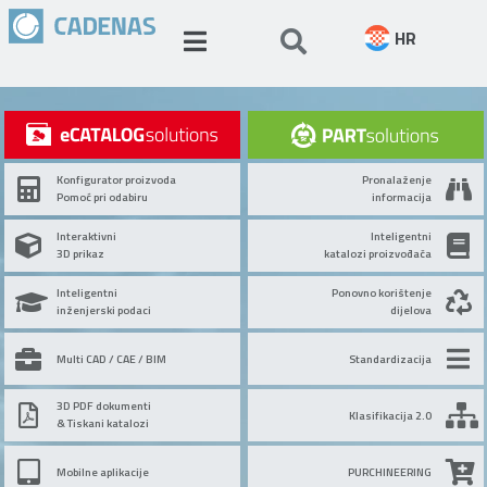
HR
Konfigurator proizvoda
Pronalaženje
Pomoć pri odabiru
informacija
Interaktivni
Inteligentni
3D prikaz
katalozi proizvođača
Inteligentni
Ponovno korištenje
inženjerski podaci
dijelova
Multi CAD / CAE / BIM
Standardizacija
3D PDF dokumenti
Klasifikacija 2.0
& Tiskani katalozi
Mobilne aplikacije
PURCHINEERING